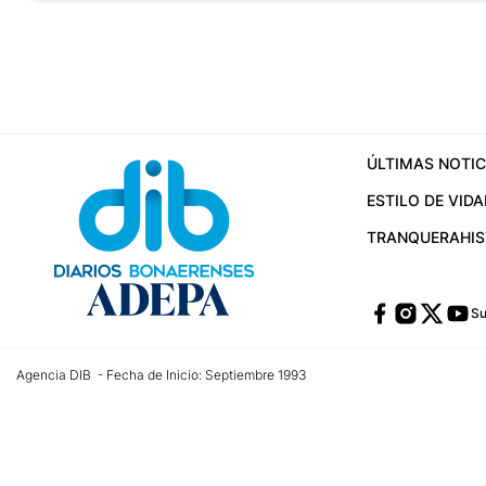
ÚLTIMAS NOTIC
ESTILO DE VIDA
TRANQUERA
HI
Su
Agencia DIB - Fecha de Inicio: Septiembre 1993
Contactos:
publicidad@dib.com.ar
/
vpignaton@dib.com.ar
/
avisosdib@gmail
Dirección de las oficinas: Calle 48 Nº 726 Piso 4, La Plata; Provincia de Buen
Teléfono: +5492215022421 - Whatsapp: +5492215031783
Email:
administracion@dib.com.ar
Registro DNDA Nº 32644856
Nº de edición: 9.890