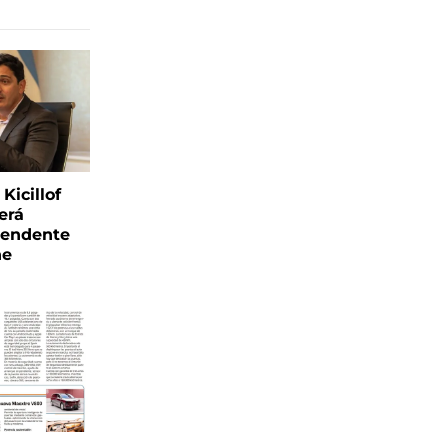
Kicillof
erá
tendente
ne