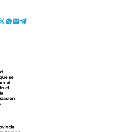
ad
 qué se
en el
in el
la
ización
s
ovincia