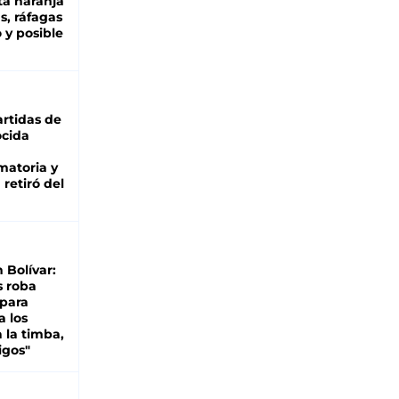
ta naranja
as, ráfagas
 y posible
rtidas de
cida
matoria y
retiró del
n Bolívar:
s roba
 para
a los
 la timba,
igos"