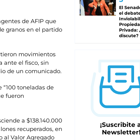
El Senad
el debat
Inviolabi
 agentes de AFIP que
Propied
de granos en el partido
Privada:
discute?
irtieron movimientos
ante el fisco, sin
edio de un comunicado.
e “100 toneladas de
ue fueron
sciende a $138.140.000
¡Suscribite a
llones recuperados, en
Newsletter
to al Valor Agregado