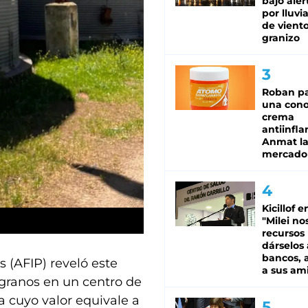
bajo aler
por lluvi
de viento
granizo
Roban pa
una cono
crema
antiinfla
Anmat la 
mercado
Kicillof e
"Milei no
recursos
dárselos 
bancos, a
 (AFIP) reveló este
a sus am
granos en un centro de
a cuyo valor equivale a