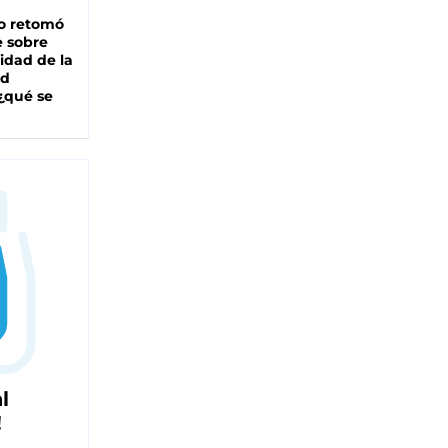
o retomó
e sobre
lidad de la
ad
 ¿qué se
l
!