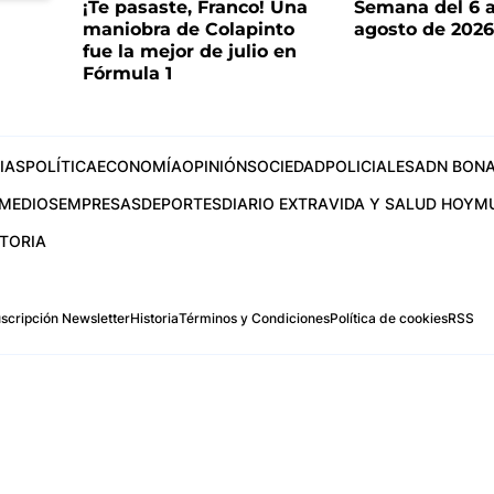
¡Te pasaste, Franco! Una
Semana del 6 a
maniobra de Colapinto
agosto de 202
fue la mejor de julio en
Fórmula 1
IAS
POLÍTICA
ECONOMÍA
OPINIÓN
SOCIEDAD
POLICIALES
ADN BONA
MEDIOS
EMPRESAS
DEPORTES
DIARIO EXTRA
VIDA Y SALUD HOY
M
STORIA
scripción Newsletter
Historia
Términos y Condiciones
Política de cookies
RSS
.com
os Aires, Argentina