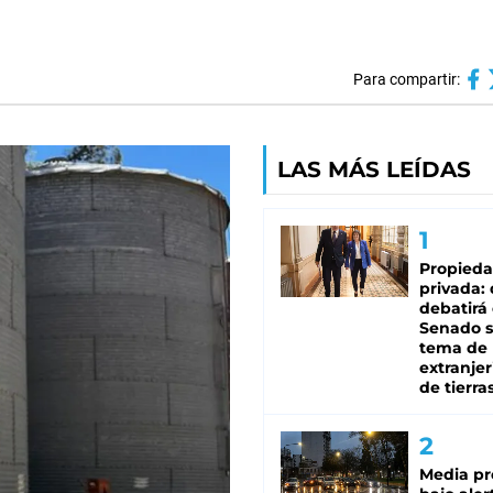
Para compartir:
LAS MÁS LEÍDAS
Propied
privada:
debatirá 
Senado s
tema de 
extranjer
de tierra
Media pr