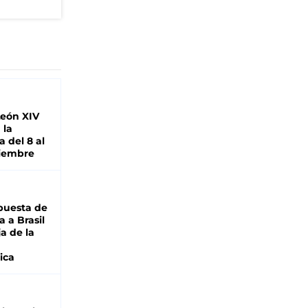
León XIV
 la
 del 8 al
viembre
puesta de
 a Brasil
ja de la
ica