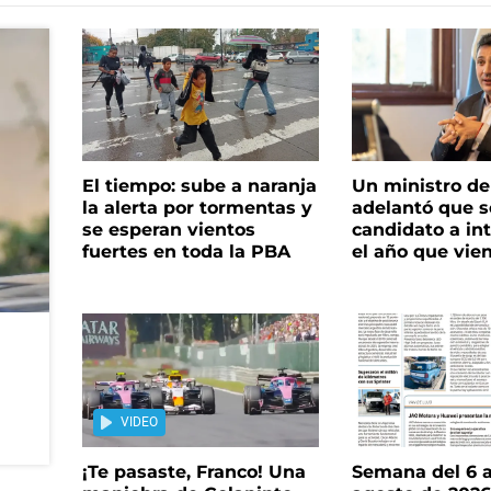
El tiempo: sube a naranja
Un ministro de 
la alerta por tormentas y
adelantó que s
se esperan vientos
candidato a in
fuertes en toda la PBA
el año que vie
VIDEO
¡Te pasaste, Franco! Una
Semana del 6 a