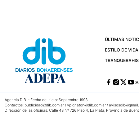
ÚLTIMAS NOTIC
ESTILO DE VIDA
TRANQUERA
HI
Su
Agencia DIB - Fecha de Inicio: Septiembre 1993
Contactos:
publicidad@dib.com.ar
/
vpignaton@dib.com.ar
/
avisosdib@gmail
Dirección de las oficinas: Calle 48 Nº 726 Piso 4, La Plata; Provincia de Buen
Teléfono: +5492215022421 - Whatsapp: +5492215031783
Email:
administracion@dib.com.ar
Registro DNDA Nº 32644856
Nº de edición: 9.890
Editor Responsable: Gonzalo Julián Irazoqui