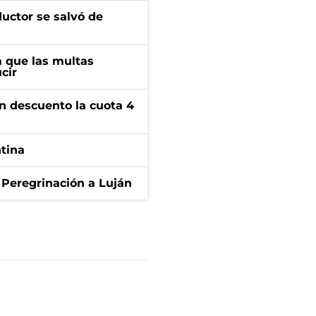
ductor se salvó de
 que las multas
cir
n descuento la cuota 4
ntina
 Peregrinación a Luján