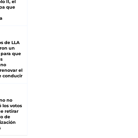
o II, el
pa que
a
s de LLA
ron un
 para que
as
 no
renovar el
e conducir
rno no
 los votos
e retirar
lo de
ización
s