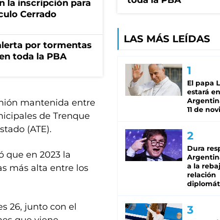
toda la PBA
 la inscripción para
culo Cerrado
LAS MÁS LEÍDAS
 alerta por tormentas
 en toda la PBA
El papa 
estará en
Argentina
unión mantenida entre
11 de no
unicipales de Trenque
stado (ATE).
Dura res
ó que en 2023 la
Argentina
a la reba
as más alta entre los
relación
diplomát
s 26, junto con el