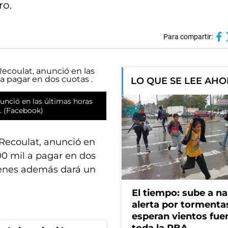
ro.
Para compartir:
LO QUE SE LEE AH
unció en las últimas horas
. (Facebook)
Recoulat, anunció en
00 mil a pagar en dos
ienes además dará un
El tiempo: sube a na
alerta por tormenta
esperan vientos fue