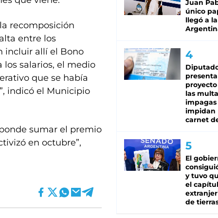
mes que viene.
Juan Pabl
único pa
llegó a la
 la recomposición
Argentin
alta entre los
incluir allí el Bono
los salarios, el medio
Diputado
presenta
erativo que se había
proyecto
 indicó el Municipio
las mult
impagas
impidan 
carnet d
esponde sumar el premio
tivizó en octubre”,
El gobie
consiguió
y tuvo qu
el capítu
extranjer
de tierra