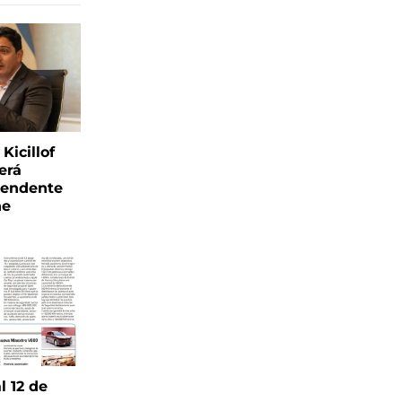
Kicillof
erá
tendente
ne
l 12 de