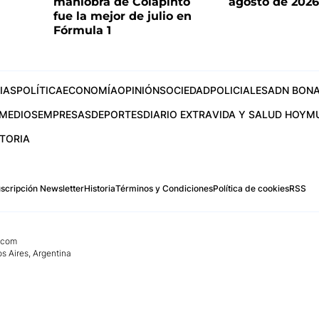
maniobra de Colapinto
agosto de 202
fue la mejor de julio en
Fórmula 1
IAS
POLÍTICA
ECONOMÍA
OPINIÓN
SOCIEDAD
POLICIALES
ADN BONA
MEDIOS
EMPRESAS
DEPORTES
DIARIO EXTRA
VIDA Y SALUD HOY
M
STORIA
scripción Newsletter
Historia
Términos y Condiciones
Política de cookies
RSS
.com
os Aires, Argentina