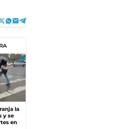
ORA
ranja la
s y se
rtes en