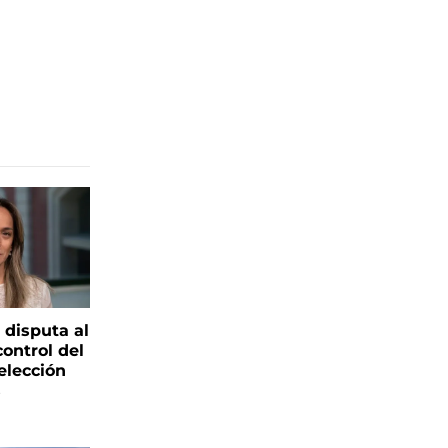
 disputa al
control del
elección
s