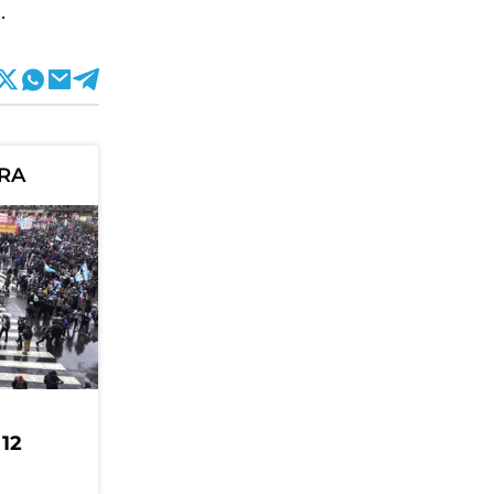
.
ORA
 12