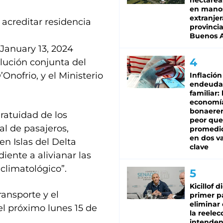
hectárea
en mano
extranjer
 acreditar residencia
provinci
Buenos A
January 13, 2024
olución conjunta del
Onofrio, y el Ministerio
Inflación
endeuda
familiar: 
economí
bonaeren
gratuidad de los
peor que
al de pasajeros,
promedio
en dos va
en Islas del Delta
clave
ente a alivianar las
climatológico”.
Kicillof d
ansporte y el
primer p
eliminar 
el próximo lunes 15 de
la reelec
intenden