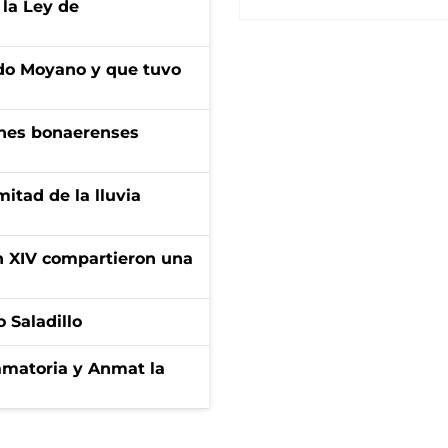
 la Ley de
do Moyano y que tuvo
enes bonaerenses
itad de la lluvia
ón XIV compartieron una
 Saladillo
amatoria y Anmat la