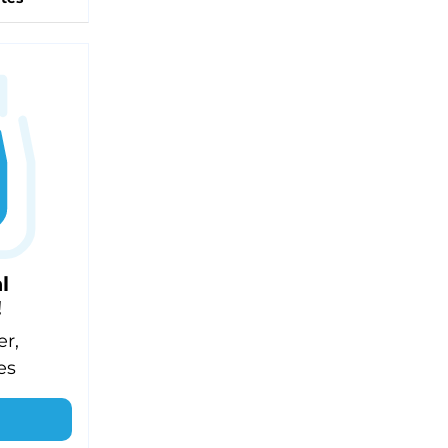
l
!
er,
es