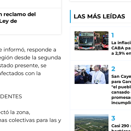
n reclamo del
LAS MÁS LEÍDAS
 Ley de
La inflac
CABA pas
e informó, responde a
a 2,9% en
región desde la segunda
tado presente, se
 afectados con la
San Caye
para Gar
"el puebl
cansado
IDENTES
promesa
incumpli
ctó la zona,
as colectivas para las y
Casi 290 