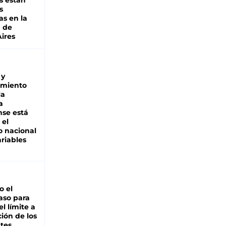
s están
s
as en la
a de
ires
 y
miento
la
a
se está
 el
 nacional
riables
io el
aso para
el límite a
ción de los
tes