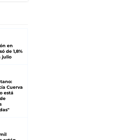
ión en
ó de 1,8%
 julio
tano:
cía Cuerva
o está
 de
s
das"
mil