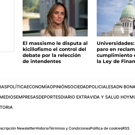
El massismo le disputa al
Universidades
kicillofismo el control del
paro en reclam
debate por la relección
cumplimiento e
de intendentes
la Ley de Fina
IAS
POLÍTICA
ECONOMÍA
OPINIÓN
SOCIEDAD
POLICIALES
ADN BONA
MEDIOS
EMPRESAS
DEPORTES
DIARIO EXTRA
VIDA Y SALUD HOY
M
STORIA
scripción Newsletter
Historia
Términos y Condiciones
Política de cookies
RSS