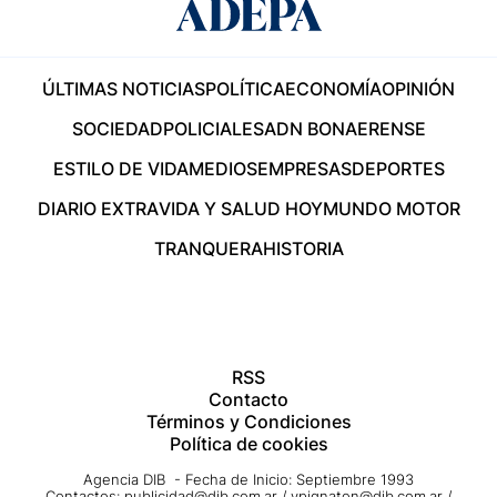
ÚLTIMAS NOTICIAS
POLÍTICA
ECONOMÍA
OPINIÓN
SOCIEDAD
POLICIALES
ADN BONAERENSE
ESTILO DE VIDA
MEDIOS
EMPRESAS
DEPORTES
DIARIO EXTRA
VIDA Y SALUD HOY
MUNDO MOTOR
TRANQUERA
HISTORIA
RSS
Contacto
Términos y Condiciones
Política de cookies
Agencia DIB - Fecha de Inicio: Septiembre 1993
Contactos:
publicidad@dib.com.ar
/
vpignaton@dib.com.ar
/