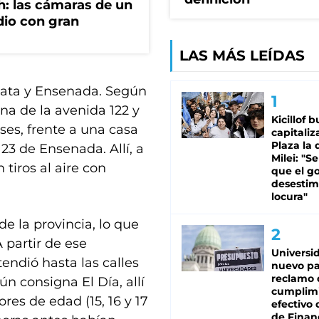
h: las cámaras de un
dio con gran
LAS MÁS LEÍDAS
Plata y Ensenada. Según
ona de la avenida 122 y
Kicillof 
ses, frente a una casa
capitaliz
Plaza la 
123 de Ensenada. Allí, a
Milei: "S
tiros al aire con
que el g
desestim
locura"
de la provincia, lo que
A partir de ese
Universi
ndió hasta las calles
nuevo pa
reclamo 
ún consigna El Día, allí
cumplim
res de edad (15, 16 y 17
efectivo 
de Finan