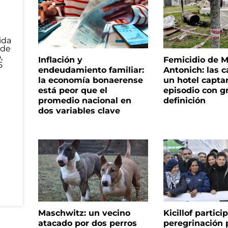
Inflación y
Femicidio de M
endeudamiento familiar:
Antonich: las 
la economía bonaerense
un hotel capta
está peor que el
episodio con g
promedio nacional en
definición
dos variables clave
Maschwitz: un vecino
Kicillof partici
atacado por dos perros
peregrinación 