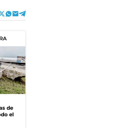
ORA
as de
odo el