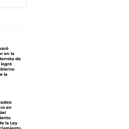
buscó
ar en la
derrota de
e logró
obierno
e la
dades:
ro en
del
iento
de la Ley
ciamiento