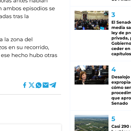
horas antes habían
En ambos episodios se
das tras la
El Senad
media sa
ley de p
privada, 
a la zona del
Gobierno
s en su recorrido,
ceder en
capítulos
n ese hecho hubo otras
Desalojo
expropia
cómo ser
procedi
que apro
Senado
Casi 290 