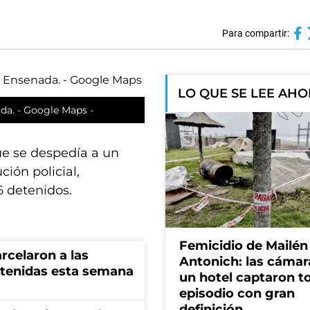
Para compartir:
LO QUE SE LEE AH
ada. - Google Maps -
que se despedía a un
ión policial,
 detenidos.
Femicidio de Mailén
rcelaron a las
Antonich: las cámar
tenidas esta semana
un hotel captaron t
episodio con gran
definición