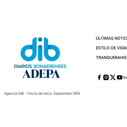
ÚLTIMAS NOTIC
ESTILO DE VIDA
TRANQUERA
HI
Su
Agencia DIB - Fecha de Inicio: Septiembre 1993
Contactos:
publicidad@dib.com.ar
/
vpignaton@dib.com.ar
/
avisosdib@gmail
Dirección de las oficinas: Calle 48 Nº 726 Piso 4, La Plata; Provincia de Buen
Teléfono: +5492215022421 - Whatsapp: +5492215031783
Email:
administracion@dib.com.ar
Registro DNDA Nº 32644856
Nº de edición: 9.890