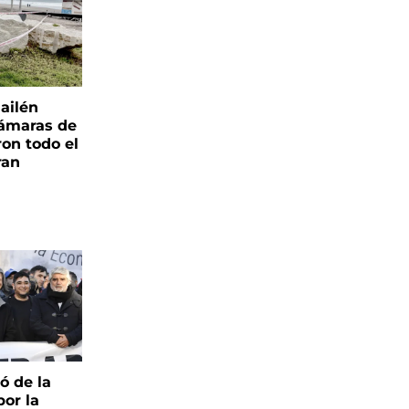
ailén
cámaras de
ron todo el
ran
pó de la
por la