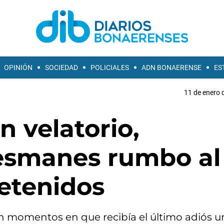
OPINIÓN
SOCIEDAD
POLICIALES
ADN BONAERENSE
ES
11 de enero 
n velatorio,
esmanes rumbo al
etenidos
en momentos en que recibía el último adiós u