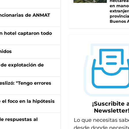
hectárea
en mano
extranjer
uncionarias de ANMAT
provinci
Buenos A
n hotel captaron todo
nidos
de explotación de
eslizó: "Tengo errores
el foco en la hipótesis
¡Suscribite a
Newsletter
de respuestas al
Lo que necesitas sab
desde donde necesit