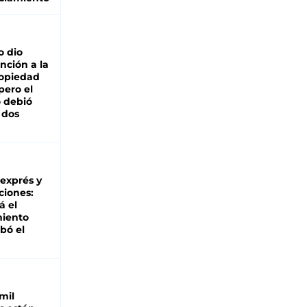
o dio
nción a la
ropiedad
pero el
 debió
 dos
 exprés y
ciones:
á el
miento
bó el
mil