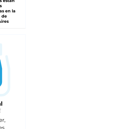
s están
s
as en la
a de
ires
l
!
er,
es