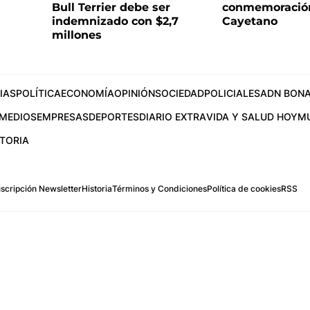
Bull Terrier debe ser
conmemoració
indemnizado con $2,7
Cayetano
millones
IAS
POLÍTICA
ECONOMÍA
OPINIÓN
SOCIEDAD
POLICIALES
ADN BONA
MEDIOS
EMPRESAS
DEPORTES
DIARIO EXTRA
VIDA Y SALUD HOY
M
STORIA
scripción Newsletter
Historia
Términos y Condiciones
Política de cookies
RSS
.com
os Aires, Argentina