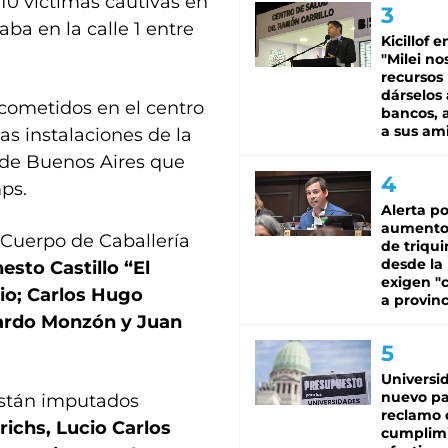
10 víctimas cautivas en
ba en la calle 1 entre
Kicillof e
"Milei no
recursos
dárselos 
cometidos en el centro
bancos, a
a sus am
as instalaciones de la
a de Buenos Aires que
ps.
Alerta po
aumento
 Cuerpo de Caballería
de triqui
desde la
sto Castillo “El
exigen "c
vio; Carlos Hugo
a provinc
cardo Monzón y Juan
Universi
nuevo pa
están imputados
reclamo 
ichs, Lucio Carlos
cumplim