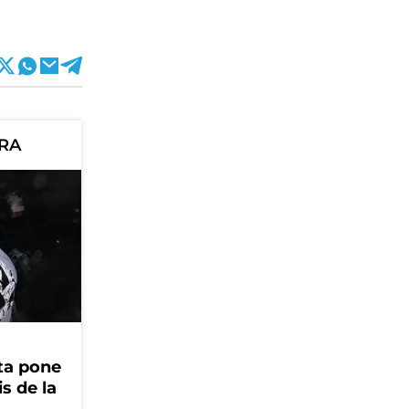
ORA
ta pone
is de la