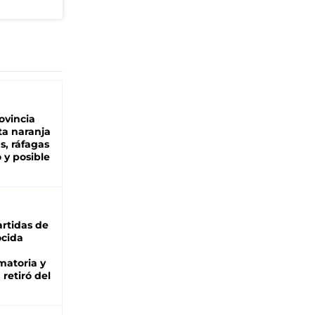
ovincia
ta naranja
as, ráfagas
 y posible
rtidas de
cida
matoria y
retiró del