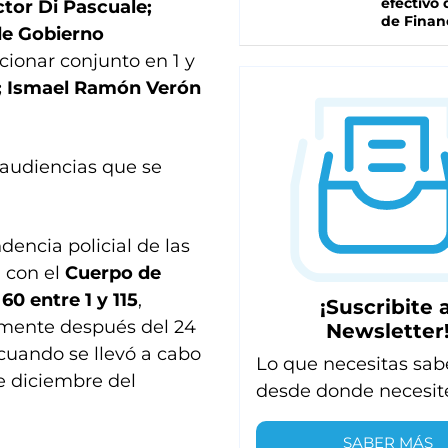
efectivo 
tor Di Pascuale;
de Finan
de Gobierno
ccionar conjunto en 1 y
; Ismael Ramón Verón
1 audiencias que se
dencia policial de las
 con el
Cuerpo de
 60 entre 1 y 115
,
¡Suscribite a
amente después del 24
Newsletter
 cuando se llevó a cabo
Lo que necesitas sab
e diciembre del
desde donde necesit
SABER MÁS