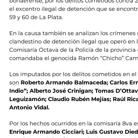
bonaerense, por los delitos cometidos contra 2
el excentro ilegal de detención que se encontra
59 y 60 de La Plata.
En la causa también se analizan los crímenes 
clandestino de detención ilegal que operó en l
Comisaría Octava de la Policía de la provinci
comandaba el genocida Ramón “Chicho” Cam
Los imputados por los delitos cometidos en el
son
Roberto Armando Balmaceda; Carlos Erne
Indio”; Alberto José Crinigan; Tomas D’Otta
Leguizamón; Claudio Rubén Mejías; Raúl Ri
Antonio Vidal.
Por los hechos ocurridos en la comisaría 8va 
Enrique Armando Cicciari; Luis Gustavo Diedr