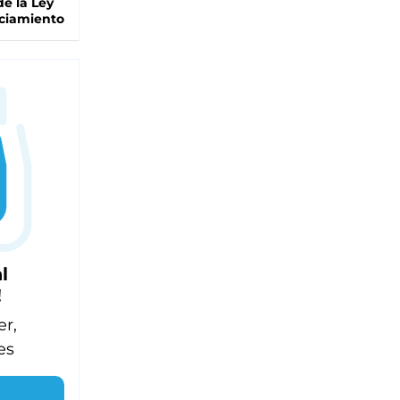
de la Ley
ciamiento
l
!
er,
es