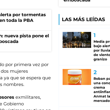
emboscada
 alerta por tormentas
LAS MÁS LEÍDAS
 en toda la PBA
: nueva pista pone el
mboscada
Media pr
bajo aler
por lluvi
de viento
granizo
dido por primera vez por
e dos mujeres
da ya que se espera que
Roban pa
una cono
us nombres.
crema
antiinfla
Anmat la 
resores
exmilitares,
mercado
 de Gobierno