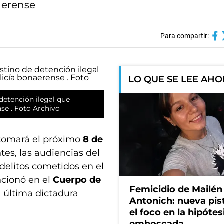
aerense
Para compartir:
LO QUE SE LEE AH
detención ilegal que
nse . Foto Archivo
tomará el próximo
8 de
tes, las audiencias del
delitos cometidos en el
ncionó en el
Cuerpo de
Femicidio de Mailén
 última dictadura
Antonich: nueva pis
el foco en la hipótes