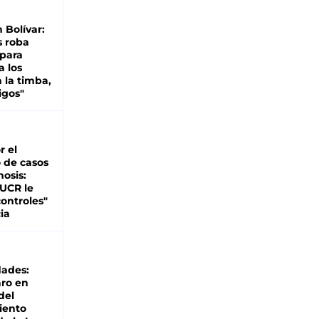
n Bolívar:
s roba
 para
a los
 la timba,
igos"
r el
 de casos
nosis:
 UCR le
ontroles"
ia
dades:
ro en
del
iento