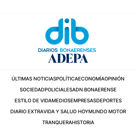
ÚLTIMAS NOTICIAS
POLÍTICA
ECONOMÍA
OPINIÓN
SOCIEDAD
POLICIALES
ADN BONAERENSE
ESTILO DE VIDA
MEDIOS
EMPRESAS
DEPORTES
DIARIO EXTRA
VIDA Y SALUD HOY
MUNDO MOTOR
TRANQUERA
HISTORIA