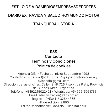
ESTILO DE VIDA
MEDIOS
EMPRESAS
DEPORTES
DIARIO EXTRA
VIDA Y SALUD HOY
MUNDO MOTOR
TRANQUERA
HISTORIA
RSS
Contacto
Términos y Condiciones
Política de cookies
Agencia DIB - Fecha de Inicio: Septiembre 1993
Contactos:
publicidad@dib.com.ar
/
vpignaton@dib.com.ar
/
avisosdib@gmail.com
Dirección de las oficinas: Calle 48 Nº 726 Piso 4, La Plata; Provincia
de Buenos Aires, Argentina
Teléfono: +5492215022421 - Whatsapp: +5492215031783
Email:
administracion@dib.com.ar
Registro DNDA Nº 32644856
Nº de edición: 9.890
Editor Responsable: Gonzalo Julián Irazoqui