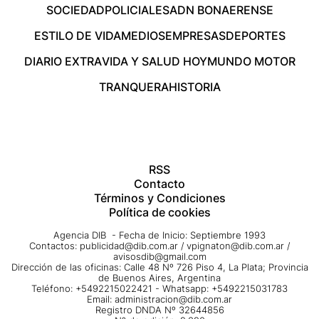
SOCIEDAD
POLICIALES
ADN BONAERENSE
ESTILO DE VIDA
MEDIOS
EMPRESAS
DEPORTES
DIARIO EXTRA
VIDA Y SALUD HOY
MUNDO MOTOR
TRANQUERA
HISTORIA
RSS
Contacto
Términos y Condiciones
Política de cookies
Agencia DIB - Fecha de Inicio: Septiembre 1993
Contactos:
publicidad@dib.com.ar
/
vpignaton@dib.com.ar
/
avisosdib@gmail.com
Dirección de las oficinas: Calle 48 Nº 726 Piso 4, La Plata; Provincia
de Buenos Aires, Argentina
Teléfono: +5492215022421 - Whatsapp: +5492215031783
Email:
administracion@dib.com.ar
Registro DNDA Nº 32644856