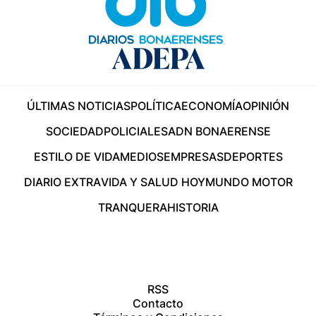
ÚLTIMAS NOTICIAS
POLÍTICA
ECONOMÍA
OPINIÓN
SOCIEDAD
POLICIALES
ADN BONAERENSE
ESTILO DE VIDA
MEDIOS
EMPRESAS
DEPORTES
DIARIO EXTRA
VIDA Y SALUD HOY
MUNDO MOTOR
TRANQUERA
HISTORIA
RSS
Contacto