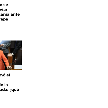
e se
viar
canía ante
 Papa
mó el
de la
ada: ¿qué