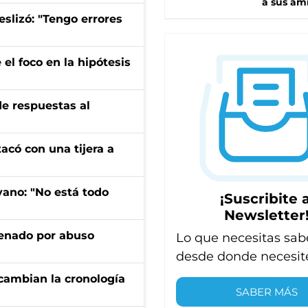
a sus am
eslizó: "Tengo errores
el foco en la hipótesis
de respuestas al
tacó con una tijera a
yano: "No está todo
¡Suscribite a
Newsletter
denado por abuso
Lo que necesitas sab
desde donde necesit
cambian la cronología
SABER MÁS