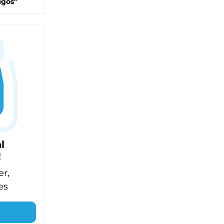
igos"
l
!
er,
es