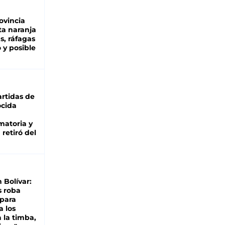
ovincia
ta naranja
as, ráfagas
 y posible
rtidas de
cida
matoria y
retiró del
n Bolívar:
s roba
 para
a los
 la timba,