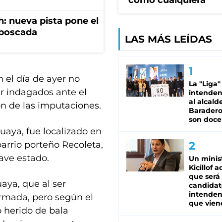
como cualquiera"
: nueva pista pone el
mboscada
LAS MÁS LEÍDAS
 el día de ayer no
La "Liga"
r indagados ante el
intende
al alcald
ron de las imputaciones.
Baradero
son doce
uaya, fue localizado en
barrio porteño Recoleta,
ave estado.
Un minis
Kicillof 
que será
aya, que al ser
candidat
intenden
rmada, pero según el
que vien
o herido de bala