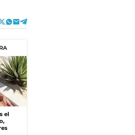
ORA
s el
o,
res