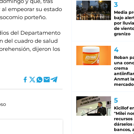
 domingo y que, tras
y al empeorar su estado
Media pr
osocomio porteño.
bajo aler
por lluvi
de viento
cidios del Departamento
granizo
n del cuadro de salud
prehensión, dijeron los
Roban pa
una cono
crema
antiinfla
Anmat la 
mercado
oso
Kicillof e
"Milei no
recursos
dárselos 
bancos, a