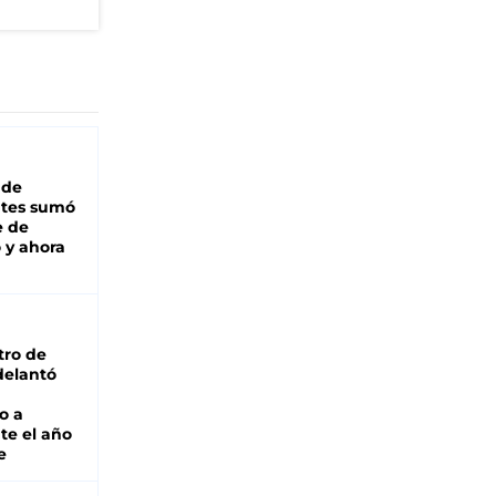
 de
ntes sumó
e de
 y ahora
tro de
adelantó
o a
te el año
e