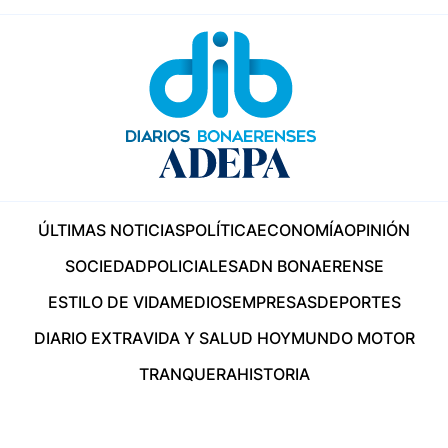
ÚLTIMAS NOTICIAS
POLÍTICA
ECONOMÍA
OPINIÓN
SOCIEDAD
POLICIALES
ADN BONAERENSE
ESTILO DE VIDA
MEDIOS
EMPRESAS
DEPORTES
DIARIO EXTRA
VIDA Y SALUD HOY
MUNDO MOTOR
TRANQUERA
HISTORIA