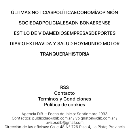
ÚLTIMAS NOTICIAS
POLÍTICA
ECONOMÍA
OPINIÓN
SOCIEDAD
POLICIALES
ADN BONAERENSE
ESTILO DE VIDA
MEDIOS
EMPRESAS
DEPORTES
DIARIO EXTRA
VIDA Y SALUD HOY
MUNDO MOTOR
TRANQUERA
HISTORIA
RSS
Contacto
Términos y Condiciones
Política de cookies
Agencia DIB - Fecha de Inicio: Septiembre 1993
Contactos:
publicidad@dib.com.ar
/
vpignaton@dib.com.ar
/
avisosdib@gmail.com
Dirección de las oficinas: Calle 48 Nº 726 Piso 4, La Plata; Provincia