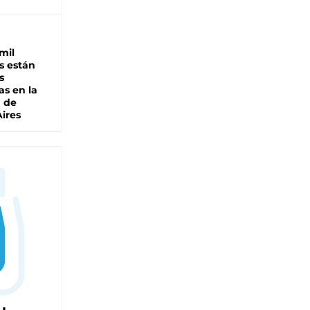
mil
s están
s
as en la
a de
ires