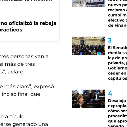
nuevo pa
reclamo 
cumplim
efectivo 
no oficializó la rebaja
de Finan
prácticos
El Senad
media sa
i tres personas van a
ley de p
privada, 
si más de tres
Gobierno
”, aclaró.
ceder en
capítulos
 más claro”, expresó
 inciso final que
Desalojo
expropia
cómo ser
procedi
se artículo
que apro
aberse generado una
Senado