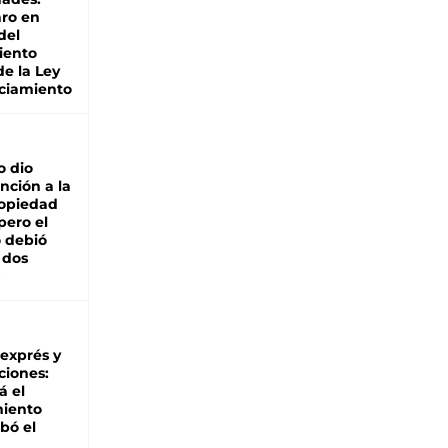
ro en
del
iento
de la Ley
ciamiento
o dio
nción a la
ropiedad
pero el
 debió
 dos
 exprés y
ciones:
á el
miento
bó el