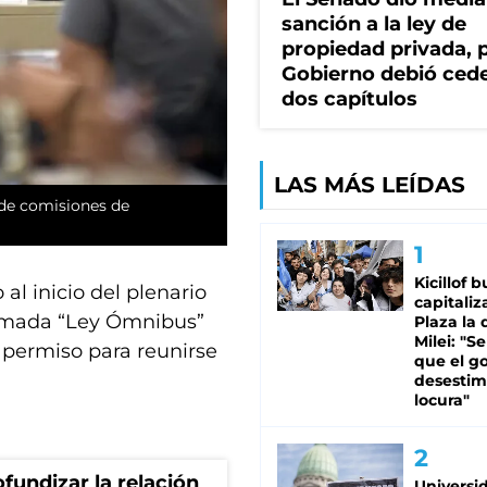
sanción a la ley de
propiedad privada, p
Gobierno debió ced
dos capítulos
LAS MÁS LEÍDAS
o de comisiones de
Kicillof 
 al inicio del plenario
capitaliz
lamada “Ley Ómnibus”
Plaza la 
Milei: "S
r permiso para reunirse
que el g
desestim
locura"
fundizar la relación
Universi