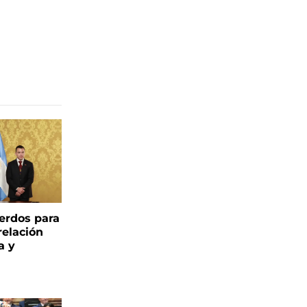
uerdos para
relación
a y