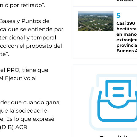
lo por retirado”.
ey Bases y Puntos de
Casi 290 
hectárea
dica que se entiende por
en mano
tencional y temporal
extranjer
provinci
co con el propósito del
Buenos A
te”.
 el PRO, tiene que
l Ejecutivo al
ender que cuando gana
ue la sociedad le
. Es lo que expresé
 (DIB) ACR