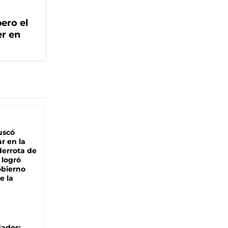
ero el
er en
buscó
ar en la
derrota de
e logró
obierno
e la
dades: