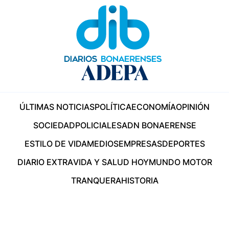
ÚLTIMAS NOTICIAS
POLÍTICA
ECONOMÍA
OPINIÓN
SOCIEDAD
POLICIALES
ADN BONAERENSE
ESTILO DE VIDA
MEDIOS
EMPRESAS
DEPORTES
DIARIO EXTRA
VIDA Y SALUD HOY
MUNDO MOTOR
TRANQUERA
HISTORIA