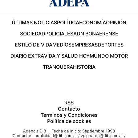
ÚLTIMAS NOTICIAS
POLÍTICA
ECONOMÍA
OPINIÓN
SOCIEDAD
POLICIALES
ADN BONAERENSE
ESTILO DE VIDA
MEDIOS
EMPRESAS
DEPORTES
DIARIO EXTRA
VIDA Y SALUD HOY
MUNDO MOTOR
TRANQUERA
HISTORIA
RSS
Contacto
Términos y Condiciones
Política de cookies
Agencia DIB - Fecha de Inicio: Septiembre 1993
Contactos:
publicidad@dib.com.ar
/
vpignaton@dib.com.ar
/