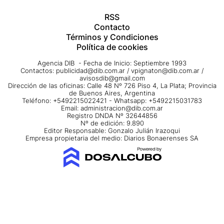
RSS
Contacto
Términos y Condiciones
Política de cookies
Agencia DIB - Fecha de Inicio: Septiembre 1993
Contactos:
publicidad@dib.com.ar
/
vpignaton@dib.com.ar
/
avisosdib@gmail.com
Dirección de las oficinas: Calle 48 Nº 726 Piso 4, La Plata; Provincia
de Buenos Aires, Argentina
Teléfono: +5492215022421 - Whatsapp: +5492215031783
Email:
administracion@dib.com.ar
Registro DNDA Nº 32644856
Nº de edición: 9.890
Editor Responsable: Gonzalo Julián Irazoqui
Empresa propietaria del medio: Diarios Bonaerenses SA