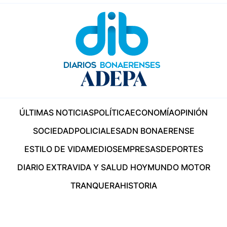
ÚLTIMAS NOTICIAS
POLÍTICA
ECONOMÍA
OPINIÓN
SOCIEDAD
POLICIALES
ADN BONAERENSE
ESTILO DE VIDA
MEDIOS
EMPRESAS
DEPORTES
DIARIO EXTRA
VIDA Y SALUD HOY
MUNDO MOTOR
TRANQUERA
HISTORIA