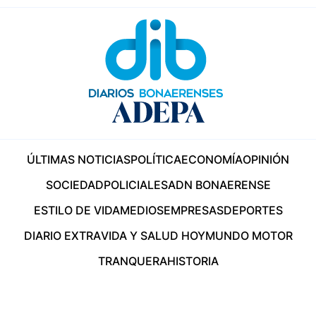
ÚLTIMAS NOTICIAS
POLÍTICA
ECONOMÍA
OPINIÓN
SOCIEDAD
POLICIALES
ADN BONAERENSE
ESTILO DE VIDA
MEDIOS
EMPRESAS
DEPORTES
DIARIO EXTRA
VIDA Y SALUD HOY
MUNDO MOTOR
TRANQUERA
HISTORIA