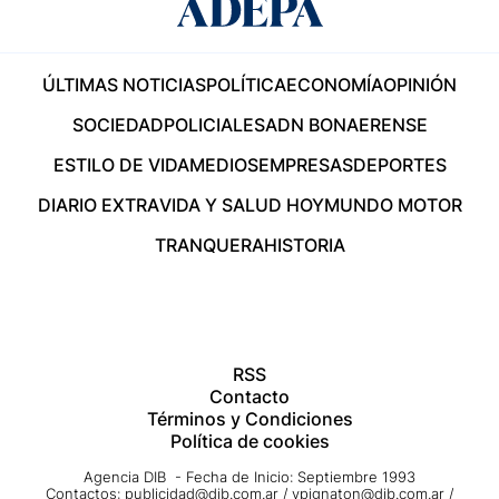
ÚLTIMAS NOTICIAS
POLÍTICA
ECONOMÍA
OPINIÓN
SOCIEDAD
POLICIALES
ADN BONAERENSE
ESTILO DE VIDA
MEDIOS
EMPRESAS
DEPORTES
DIARIO EXTRA
VIDA Y SALUD HOY
MUNDO MOTOR
TRANQUERA
HISTORIA
RSS
Contacto
Términos y Condiciones
Política de cookies
Agencia DIB - Fecha de Inicio: Septiembre 1993
Contactos:
publicidad@dib.com.ar
/
vpignaton@dib.com.ar
/