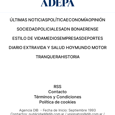
ÚLTIMAS NOTICIAS
POLÍTICA
ECONOMÍA
OPINIÓN
SOCIEDAD
POLICIALES
ADN BONAERENSE
ESTILO DE VIDA
MEDIOS
EMPRESAS
DEPORTES
DIARIO EXTRA
VIDA Y SALUD HOY
MUNDO MOTOR
TRANQUERA
HISTORIA
RSS
Contacto
Términos y Condiciones
Política de cookies
Agencia DIB - Fecha de Inicio: Septiembre 1993
Contactos:
publicidad@dib.com.ar
/
vpignaton@dib.com.ar
/