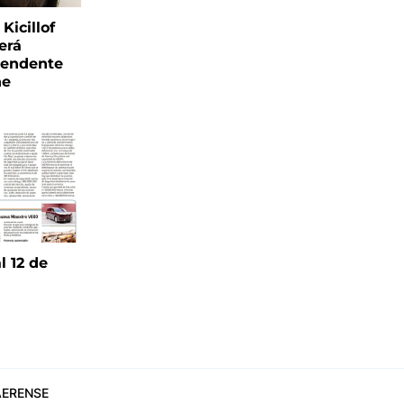
Kicillof
erá
tendente
ne
l 12 de
6
ERENSE