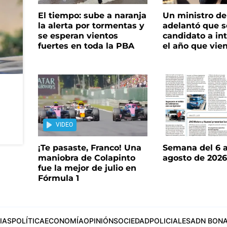
El tiempo: sube a naranja
Un ministro de 
la alerta por tormentas y
adelantó que s
se esperan vientos
candidato a in
fuertes en toda la PBA
el año que vie
VIDEO
¡Te pasaste, Franco! Una
Semana del 6 a
maniobra de Colapinto
agosto de 202
fue la mejor de julio en
Fórmula 1
IAS
POLÍTICA
ECONOMÍA
OPINIÓN
SOCIEDAD
POLICIALES
ADN BONA