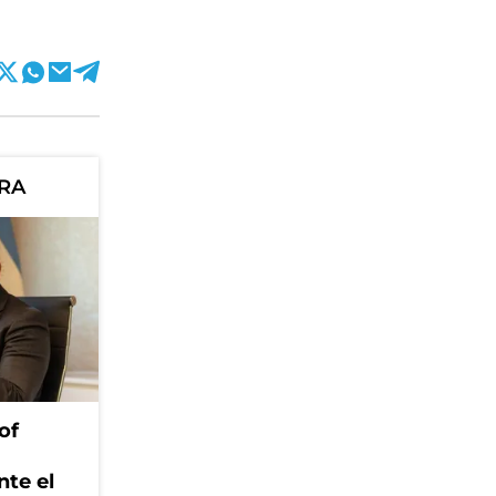
ORA
of
nte el