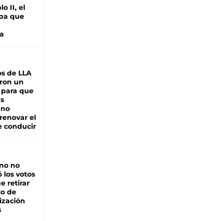
o II, el
pa que
a
s de LLA
ron un
 para que
as
 no
renovar el
e conducir
rno no
 los votos
e retirar
lo de
ización
s