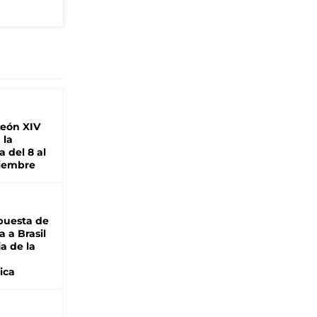
León XIV
 la
 del 8 al
viembre
puesta de
 a Brasil
ja de la
ica