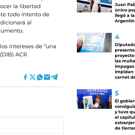
Juan Pabl
cer la libertad
único pa
nte todo intento de
llegó a la
Argentin
dicionará al
ocumento.
Diputado
los intereses de “una
presenta
. (DIB) ACR
proyecto
las mult
impagas
impidan 
carnet d
El gobie
consiguió
y tuvo qu
el capítu
extranjer
de tierra