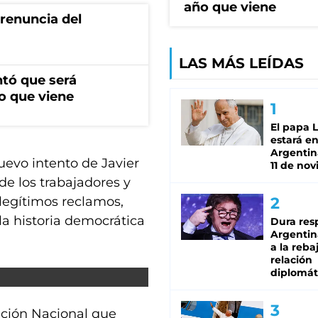
año que viene
renuncia del
LAS MÁS LEÍDAS
ntó que será
o que viene
El papa 
estará en
Argentina
uevo intento de Javier
11 de no
de los trabajadores y
legítimos reclamos,
la historia democrática
Dura res
Argentina
a la reba
relación
diplomát
tución Nacional que