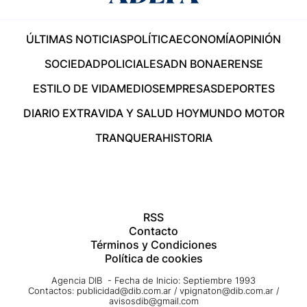
ÚLTIMAS NOTICIAS
POLÍTICA
ECONOMÍA
OPINIÓN
SOCIEDAD
POLICIALES
ADN BONAERENSE
ESTILO DE VIDA
MEDIOS
EMPRESAS
DEPORTES
DIARIO EXTRA
VIDA Y SALUD HOY
MUNDO MOTOR
TRANQUERA
HISTORIA
RSS
Contacto
Términos y Condiciones
Política de cookies
Agencia DIB - Fecha de Inicio: Septiembre 1993
Contactos:
publicidad@dib.com.ar
/
vpignaton@dib.com.ar
/
avisosdib@gmail.com