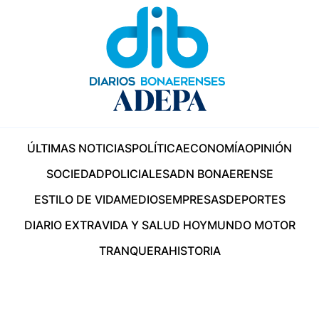
ÚLTIMAS NOTICIAS
POLÍTICA
ECONOMÍA
OPINIÓN
SOCIEDAD
POLICIALES
ADN BONAERENSE
ESTILO DE VIDA
MEDIOS
EMPRESAS
DEPORTES
DIARIO EXTRA
VIDA Y SALUD HOY
MUNDO MOTOR
TRANQUERA
HISTORIA