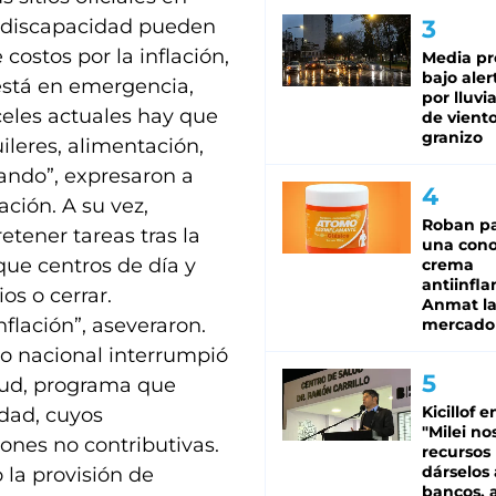
n discapacidad pueden
ostos por la inflación,
Media pr
bajo aler
está en emergencia,
por lluvi
eles actuales hay que
de viento
granizo
uileres, alimentación,
ando”, expresaron a
ación. A su vez,
Roban pa
etener tareas tras la
una cono
que centros de día y
crema
antiinfla
os o cerrar.
Anmat la 
flación”, aseveraron.
mercado
no nacional interrumpió
alud, programa que
Kicillof e
dad, cuyos
"Milei no
ones no contributivas.
recursos
dárselos 
 la provisión de
bancos, a