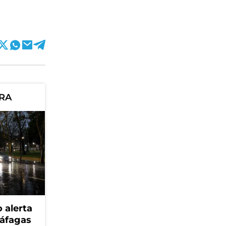
ORA
 alerta
ráfagas