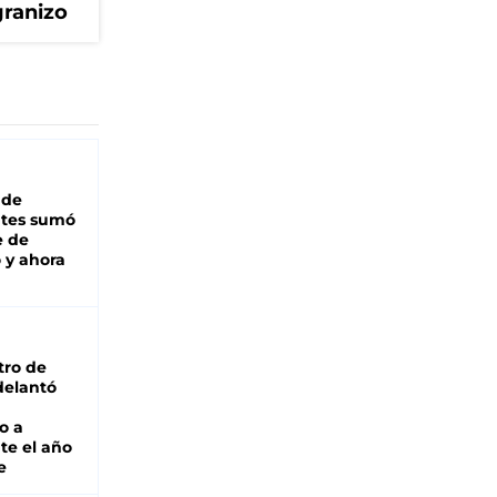
granizo
 de
ntes sumó
e de
 y ahora
tro de
adelantó
o a
te el año
e