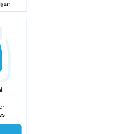
igos"
l
!
er,
es