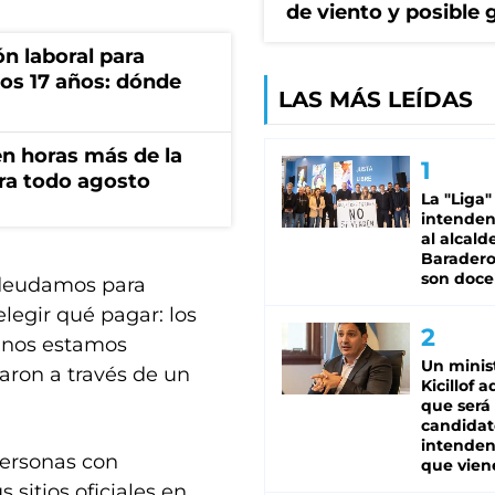
de viento y posible 
n laboral para
os 17 años: dónde
LAS MÁS LEÍDAS
n horas más de la
ara todo agosto
La "Liga"
intende
al alcald
Baradero
son doce
ndeudamos para
elegir qué pagar: los
n, nos estamos
Un minis
aron a través de un
Kicillof 
que será
candidat
intenden
Personas con
que vien
 sitios oficiales en