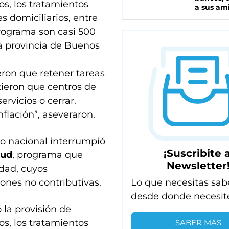
os, los tratamientos
a sus am
s domiciliarios, entre
programa son casi 500
la provincia de Buenos
ieron que retener tareas
rtieron que centros de
rvicios o cerrar.
flación”, aseveraron.
no nacional interrumpió
¡Suscribite a
lud
, programa que
Newsletter
dad, cuyos
Lo que necesitas sab
ones no contributivas.
desde donde necesit
 la provisión de
os, los tratamientos
SABER MÁS