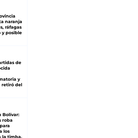
ovincia
ta naranja
as, ráfagas
 y posible
rtidas de
cida
matoria y
retiró del
n Bolívar:
s roba
 para
a los
 la timba,