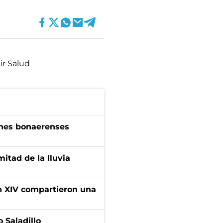
ir Salud
enes bonaerenses
itad de la lluvia
ón XIV compartieron una
 Saladillo