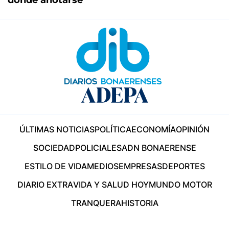
ÚLTIMAS NOTICIAS
POLÍTICA
ECONOMÍA
OPINIÓN
SOCIEDAD
POLICIALES
ADN BONAERENSE
ESTILO DE VIDA
MEDIOS
EMPRESAS
DEPORTES
DIARIO EXTRA
VIDA Y SALUD HOY
MUNDO MOTOR
TRANQUERA
HISTORIA