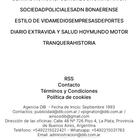
SOCIEDAD
POLICIALES
ADN BONAERENSE
ESTILO DE VIDA
MEDIOS
EMPRESAS
DEPORTES
DIARIO EXTRA
VIDA Y SALUD HOY
MUNDO MOTOR
TRANQUERA
HISTORIA
RSS
Contacto
Términos y Condiciones
Política de cookies
Agencia DIB - Fecha de Inicio: Septiembre 1993
Contactos:
publicidad@dib.com.ar
/
vpignaton@dib.com.ar
/
avisosdib@gmail.com
Dirección de las oficinas: Calle 48 Nº 726 Piso 4, La Plata; Provincia
de Buenos Aires, Argentina
Teléfono: +5492215022421 - Whatsapp: +5492215031783
Email:
administracion@dib.com.ar