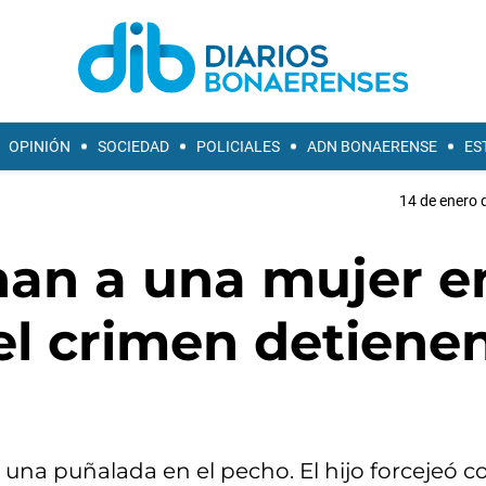
OPINIÓN
SOCIEDAD
POLICIALES
ADN BONAERENSE
ES
14 de enero 
nan a una mujer e
el crimen detiene
una puñalada en el pecho. El hijo forcejeó co