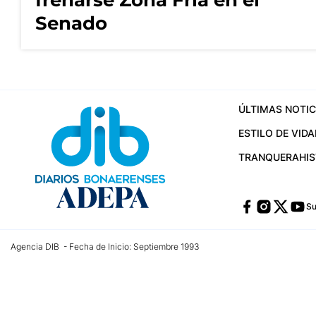
frenarse Zona Fría en el
Senado
ÚLTIMAS NOTIC
ESTILO DE VIDA
TRANQUERA
HI
Su
Agencia DIB - Fecha de Inicio: Septiembre 1993
Contactos:
publicidad@dib.com.ar
/
vpignaton@dib.com.ar
/
avisosdib@gmail
Dirección de las oficinas: Calle 48 Nº 726 Piso 4, La Plata; Provincia de Buen
Teléfono: +5492215022421 - Whatsapp: +5492215031783
Email:
administracion@dib.com.ar
Registro DNDA Nº 32644856