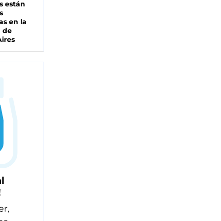
s están
s
as en la
a de
ires
l
!
er,