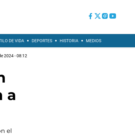
TILO DE VIDA
DEPORTES
HISTORIA
MEDIOS
de 2024 - 08:12
n
n a
n el