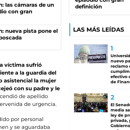
episodio con gran
h: las cámaras de un
definición
dio con gran
LAS MÁS LEÍDAS
: nueva pista pone el
mboscada
Universi
nuevo pa
la víctima sufrió
reclamo 
cumplim
iente a la guardia del
efectivo 
 asistencial la mujer
de Finan
cejeó con su padre y le
cendió de apellido
ervenida de urgencia.
El Senad
media sa
ley de p
dido por personal
privada, 
Gobierno
rimen y se aguardaba