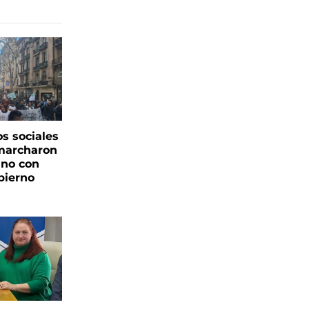
s sociales
 marcharon
ano con
bierno