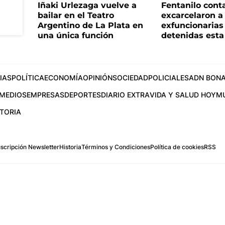
Iñaki Urlezaga vuelve a
Fentanilo cont
bailar en el Teatro
excarcelaron a 
Argentino de La Plata en
exfuncionaria
una única función
detenidas est
IAS
POLÍTICA
ECONOMÍA
OPINIÓN
SOCIEDAD
POLICIALES
ADN BONA
MEDIOS
EMPRESAS
DEPORTES
DIARIO EXTRA
VIDA Y SALUD HOY
M
STORIA
scripción Newsletter
Historia
Términos y Condiciones
Política de cookies
RSS
.com
os Aires, Argentina