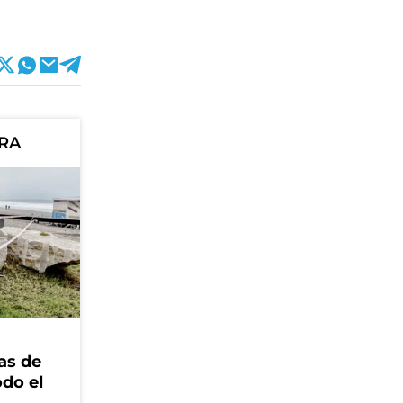
ORA
as de
odo el