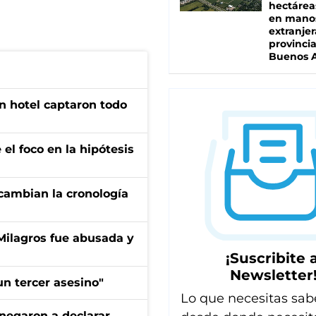
hectárea
en mano
extranjer
provinci
Buenos A
n hotel captaron todo
el foco en la hipótesis
cambian la cronología
 Milagros fue abusada y
¡Suscribite a
Newsletter
n tercer asesino"
Lo que necesitas sab
negaron a declarar