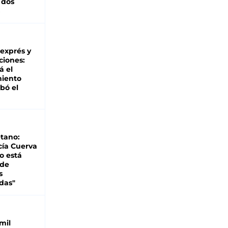
 dos
 exprés y
ciones:
á el
miento
bó el
tano:
cía Cuerva
o está
 de
s
das"
mil