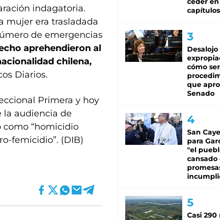
ceder en
aración indagatoria.
capítulos
a mujer era trasladada
l número de emergencias
hecho aprehendieron al
Desalojo
expropia
nacionalidad chilena,
cómo ser
os Diarios.
procedi
que apro
Senado
eccional Primera y hoy
e la audiencia de
do como “homicidio
San Caye
o-femicidio”. (DIB)
para Gar
"el puebl
cansado
promesa
incumpli
Casi 290 