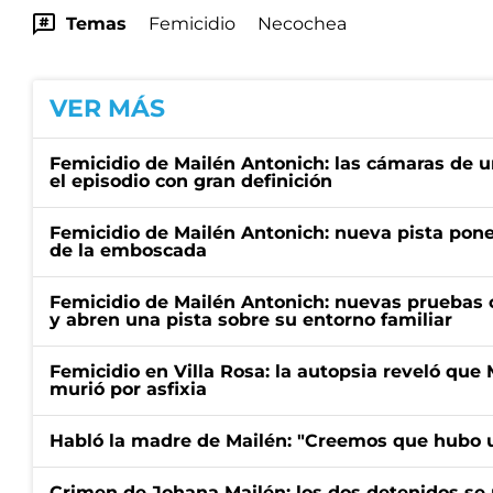
Temas
Femicidio
Necochea
VER MÁS
Femicidio de Mailén Antonich: las cámaras de u
el episodio con gran definición
Femicidio de Mailén Antonich: nueva pista pone 
de la emboscada
Femicidio de Mailén Antonich: nuevas pruebas 
y abren una pista sobre su entorno familiar
Femicidio en Villa Rosa: la autopsia reveló que
murió por asfixia
Habló la madre de Mailén: "Creemos que hubo u
Crimen de Johana Mailén: los dos detenidos se 