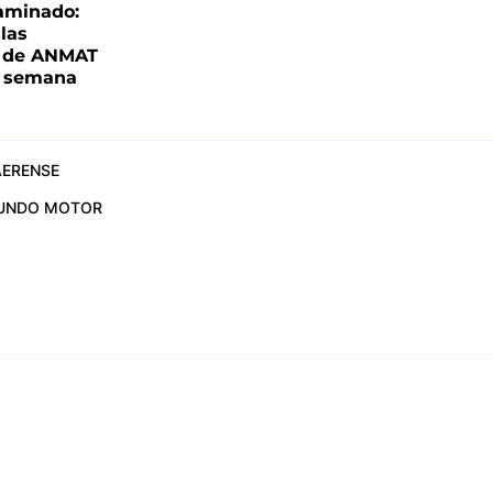
aminado:
las
s de ANMAT
a semana
ERENSE
UNDO MOTOR