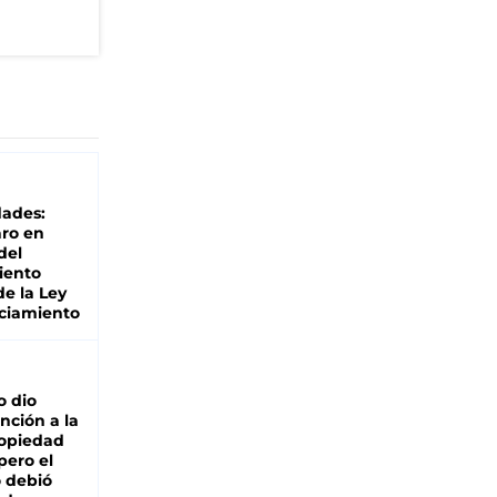
dades:
ro en
del
iento
de la Ley
ciamiento
o dio
nción a la
ropiedad
pero el
 debió