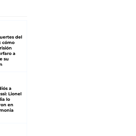
uertes del
o: cómo
risión
rfaro a
e su
n
diós a
si: Lionel
ia lo
ron en
emonia