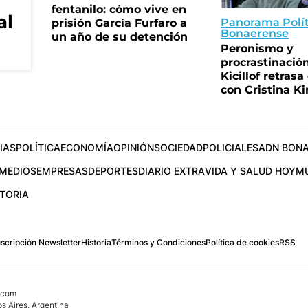
fentanilo: cómo vive en
al
Panorama Polít
prisión García Furfaro a
Bonaerense
un año de su detención
Peronismo y
procrastinació
Kicillof retrasa
con Cristina K
IAS
POLÍTICA
ECONOMÍA
OPINIÓN
SOCIEDAD
POLICIALES
ADN BONA
MEDIOS
EMPRESAS
DEPORTES
DIARIO EXTRA
VIDA Y SALUD HOY
M
STORIA
scripción Newsletter
Historia
Términos y Condiciones
Política de cookies
RSS
.com
os Aires, Argentina