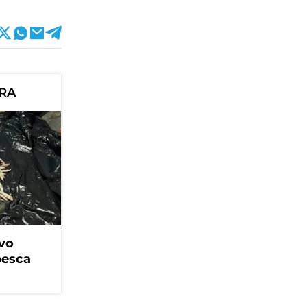
ORA
vo
pesca