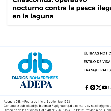
nocturno contra la pesca ileg
en la laguna
ÚLTIMAS NOTIC
ESTILO DE VIDA
TRANQUERA
HI
Su
Agencia DIB - Fecha de Inicio: Septiembre 1993
Contactos:
publicidad@dib.com.ar
/
vpignaton@dib.com.ar
/
avisosdib@gmail
Dirección de las oficinas: Calle 48 Nº 726 Piso 4, La Plata; Provincia de Buen