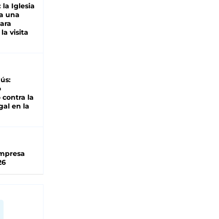
 la Iglesia
a una
para
la visita
ús:
o
 contra la
gal en la
impresa
26