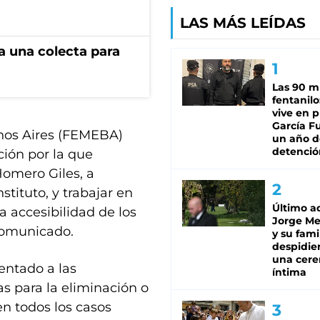
LAS MÁS LEÍDAS
 a una colecta para
Las 90 m
fentanil
vive en p
García Fu
enos Aires (FEMEBA)
un año d
detenció
ción por la que
Homero Giles, a
nstituto, y trabajar en
Último a
a accesibilidad de los
Jorge Mes
 comunicado.
y su famil
despidie
una cer
entado a las
íntima
s para la eliminación o
en todos los casos