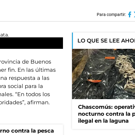
Para compartir:
LO QUE SE LEE AH
provincia de Buenos
r fin. En las últimas
una respuesta a las
ra social para la
ales. “En todos los
oridades”, afirman.
Chascomús: operati
nocturno contra la 
ilegal en la laguna
no contra la pesca