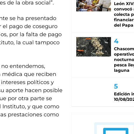
s de la obra social”.
León XIV:
convocó 
colecta 
nte se ha presentado
financiar 
del Papa
r el pago de coseguro
os, por la falta de pago
tituto, la cual tampoco
Chascom
operativ
nocturno
pesca ile
ue no entendemos,
laguna
n médica que reciben
 intereses políticos y
su aporte hacen posible
Edición 
ue por otra parte se
10/08/20
 Instituto, y que como
 las prestaciones como