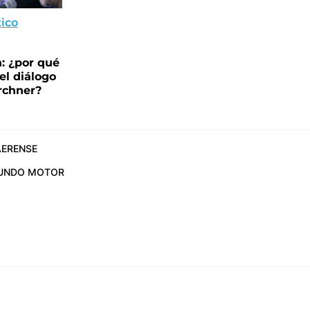
ico
n: ¿por qué
 el diálogo
irchner?
ERENSE
UNDO MOTOR