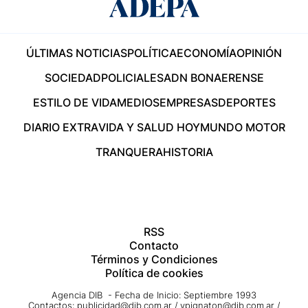
ÚLTIMAS NOTICIAS
POLÍTICA
ECONOMÍA
OPINIÓN
SOCIEDAD
POLICIALES
ADN BONAERENSE
ESTILO DE VIDA
MEDIOS
EMPRESAS
DEPORTES
DIARIO EXTRA
VIDA Y SALUD HOY
MUNDO MOTOR
TRANQUERA
HISTORIA
RSS
Contacto
Términos y Condiciones
Política de cookies
Agencia DIB - Fecha de Inicio: Septiembre 1993
Contactos:
publicidad@dib.com.ar
/
vpignaton@dib.com.ar
/