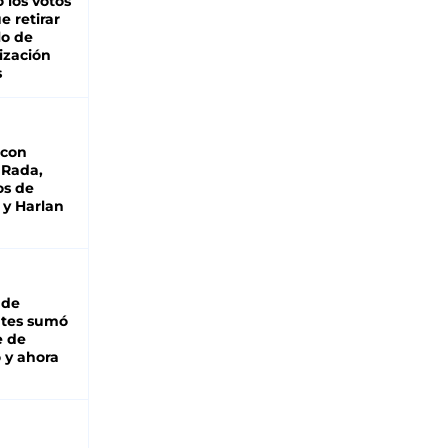
 los votos
e retirar
lo de
ización
s
 con
 Rada,
os de
 y Harlan
 de
ntes sumó
e de
 y ahora