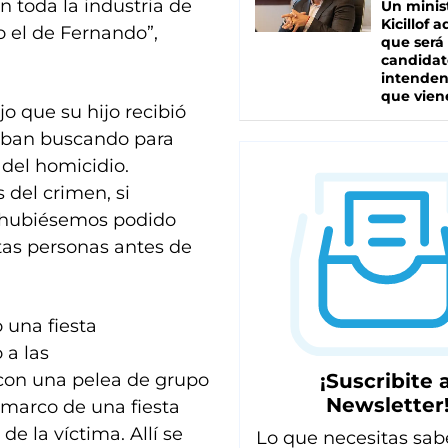
 toda la industria de
Un minis
Kicillof 
 el de Fernando”,
que será
candidat
intenden
que vien
o que su hijo recibió
taban buscando para
 del homicidio.
del crimen, si
ez hubiésemos podido
tas personas antes de
 una fiesta
 a las
 con una pelea de grupo
¡Suscribite a
Newsletter
 marco de una fiesta
e la víctima. Allí se
Lo que necesitas sab