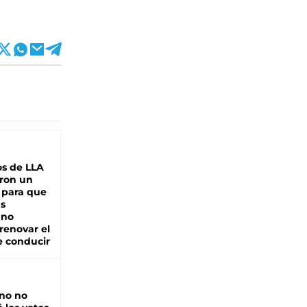
s de LLA
ron un
 para que
as
 no
renovar el
e conducir
rno no