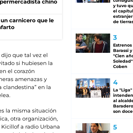
consiguió
permercadista chino
y tuvo qu
el capítu
extranjer
un carnicero que le
de tierra
nfarto
Estrenos
Barassi y
dijo que tal vez el
"Cien añ
Soledad"
itado si hubiesen la
Coben
en el corazón
rimeras amenazas y
 clandestina” en la
La "Liga"
lea.
intende
al alcald
Baradero
es la misma situación
son doce
a, otra organización,
 Kicillof a radio Urbana