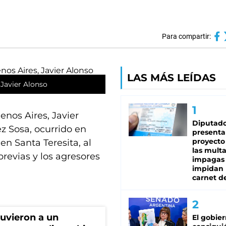
Para compartir:
LAS MÁS LEÍDAS
 Javier Alonso
enos Aires, Javier
Diputado
z Sosa, ocurrido en
presenta
proyecto
en Santa Teresita, al
las mult
revias y los agresores
impagas
impidan 
carnet d
tuvieron a un
El gobie