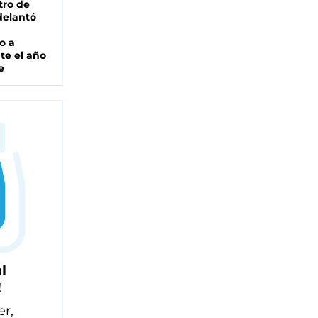
tro de
adelantó
o a
te el año
e
l
!
er,