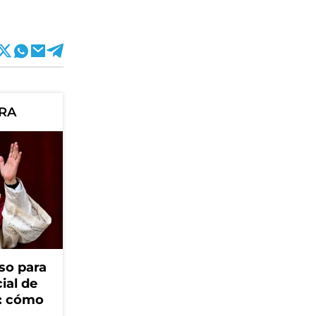
ORA
so para
cial de
V: cómo