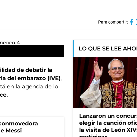
Para compartir:
LO QUE SE LEE AH
ilidad de debatir la
ria del embarazo (IVE)
,
á en la agenda de lo
ce.
Lanzaron un concur
elegir la canción ofi
a conmovedora
la visita de León XI
ge Messi