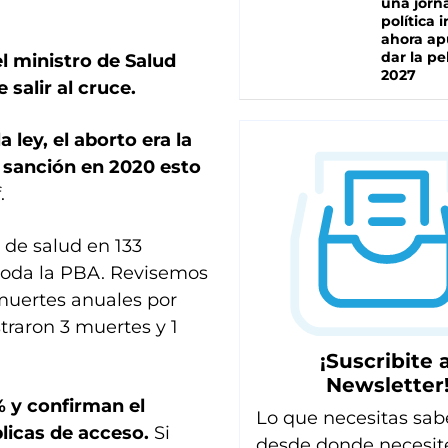
una jorn
política 
ahora ap
dar la pe
el ministro de Salud
2027
salir al cruce.
a ley, el aborto era la
 sanción en 2020 esto
.
de salud en 133
toda la PBA. Revisemos
muertes anuales por
traron 3 muertes y 1
¡Suscribite a
Newsletter
 y confirman el
Lo que necesitas sab
blicas de acceso.
Si
desde donde necesit