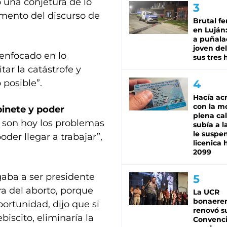
 una conjetura de lo
gmento del discurso de
Brutal fe
en Luján
a puñala
joven de
 enfocado en lo
sus tres 
tar la catástrofe y
 posible”.
Hacía ac
con la m
binete y poder
plena cal
son hoy los problemas
subía a l
le suspe
poder llegar a trabajar”,
licenica 
2099
gaba a ser presidente
ra del aborto, porque
La UCR
bonaere
portunidad, dijo que si
renovó s
biscito, eliminaría la
Convenc