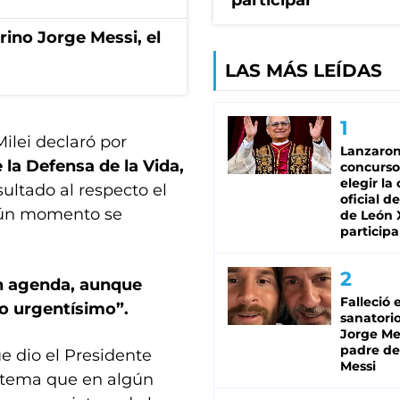
participar
rino Jorge Messi, el
LAS MÁS LEÍDAS
ilei declaró por
Lanzaro
 la Defensa de la Vida,
concurso
elegir la
ultado al respecto el
oficial de
lgún momento se
de León 
participa
en agenda, aunque
Falleció 
lo urgentísimo”.
sanatorio
Jorge Mes
padre de
e dio el Presidente
Messi
 tema que en algún