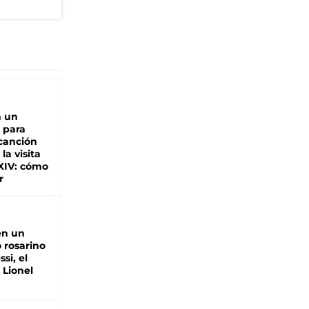
n un
 para
 canción
 la visita
XIV: cómo
r
en un
 rosarino
si, el
 Lionel