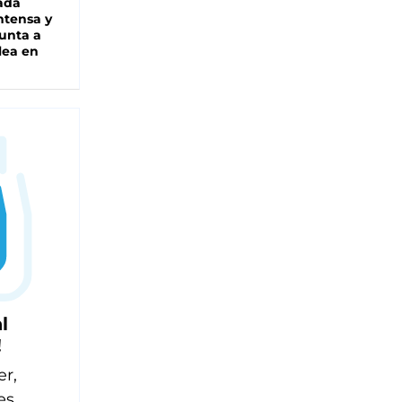
ada
intensa y
unta a
lea en
l
!
er,
es