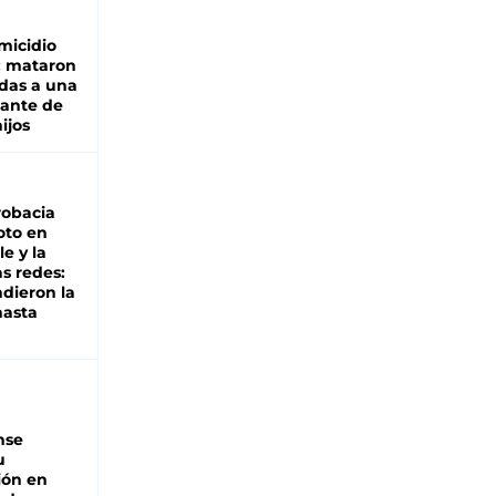
micidio
: mataron
das a una
lante de
hijos
robacia
oto en
le y la
as redes:
ndieron la
hasta
nse
u
ión en