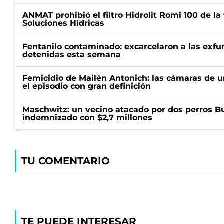
ANMAT prohibió el filtro Hidrolit Romi 100 de l
Soluciones Hídricas
Fentanilo contaminado: excarcelaron a las exf
detenidas esta semana
Femicidio de Mailén Antonich: las cámaras de u
el episodio con gran definición
Maschwitz: un vecino atacado por dos perros Bul
indemnizado con $2,7 millones
TU COMENTARIO
TE PUEDE INTERESAR