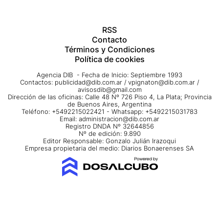
RSS
Contacto
Términos y Condiciones
Política de cookies
Agencia DIB - Fecha de Inicio: Septiembre 1993
Contactos:
publicidad@dib.com.ar
/
vpignaton@dib.com.ar
/
avisosdib@gmail.com
Dirección de las oficinas: Calle 48 Nº 726 Piso 4, La Plata; Provincia
de Buenos Aires, Argentina
Teléfono: +5492215022421 - Whatsapp: +5492215031783
Email:
administracion@dib.com.ar
Registro DNDA Nº 32644856
Nº de edición: 9.890
Editor Responsable: Gonzalo Julián Irazoqui
Empresa propietaria del medio: Diarios Bonaerenses SA