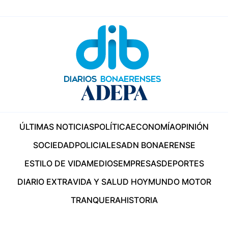
ÚLTIMAS NOTICIAS
POLÍTICA
ECONOMÍA
OPINIÓN
SOCIEDAD
POLICIALES
ADN BONAERENSE
ESTILO DE VIDA
MEDIOS
EMPRESAS
DEPORTES
DIARIO EXTRA
VIDA Y SALUD HOY
MUNDO MOTOR
TRANQUERA
HISTORIA