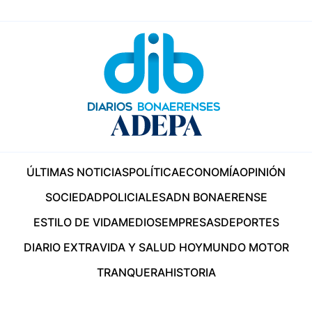
ÚLTIMAS NOTICIAS
POLÍTICA
ECONOMÍA
OPINIÓN
SOCIEDAD
POLICIALES
ADN BONAERENSE
ESTILO DE VIDA
MEDIOS
EMPRESAS
DEPORTES
DIARIO EXTRA
VIDA Y SALUD HOY
MUNDO MOTOR
TRANQUERA
HISTORIA