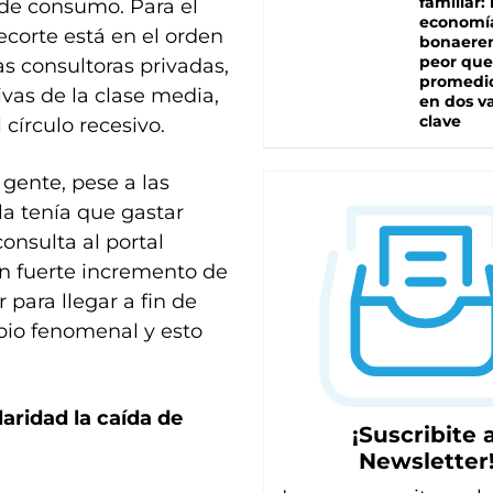
familiar: 
 de consumo. Para el
economí
ecorte está en el orden
bonaeren
peor que
s consultoras privadas,
promedio
vas de la clase media,
en dos va
clave
círculo recesivo.
gente, pese a las
 la tenía que gastar
consulta al portal
un fuerte incremento de
 para llegar a fin de
bio fenomenal y esto
aridad la caída de
¡Suscribite a
Newsletter