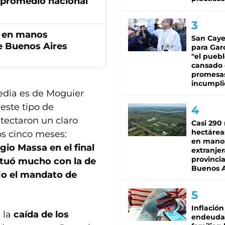
 promedio nacional
n en manos
San Caye
de Buenos Aires
para Gar
"el puebl
cansado
promesa
incumpli
edia es de Moguier
este tipo de
tectaron un claro
Casi 290 
hectárea
s cinco meses:
en mano
io Massa en el final
extranjer
provinci
ntuó mucho con la de
Buenos A
jo el mandato de
Inflación
 la
caída de los
endeuda