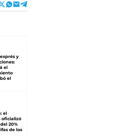
 exprés y
ciones:
á el
miento
bó el
: el
oficializó
 del 20%
ifas de los