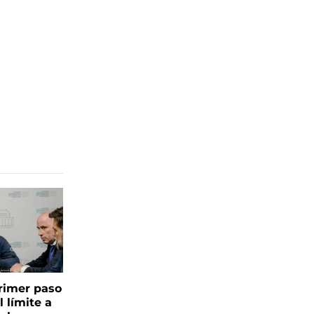
 primer paso
l límite a