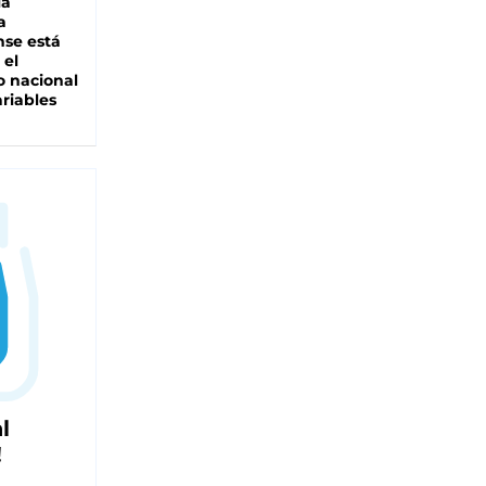
la
a
se está
 el
 nacional
riables
l
!