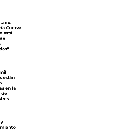
tano:
cía Cuerva
o está
 de
s
das"
mil
s están
s
as en la
a de
ires
 y
miento