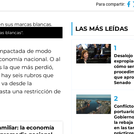
Para compartir:
LAS MÁS LEÍDAS
s blancas".
 impactada de modo
Desalojo
conomía nacional. O al
expropia
cómo ser
 la que más perdió,
procedi
 hay seis rubros que
que apro
Senado
 va desde la
sta una restricción de
Conflicto
portuario
Gobierno 
la rebaja
miliar: la economía
en las tar
prácticos