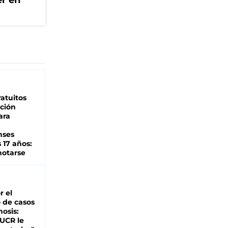
er en
atuitos
ción
ara
nses
 17 años:
otarse
r el
 de casos
nosis:
 UCR le