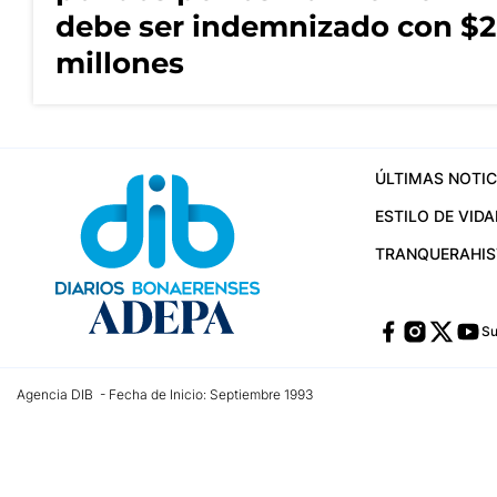
debe ser indemnizado con $2
millones
ÚLTIMAS NOTIC
ESTILO DE VIDA
TRANQUERA
HI
Su
Agencia DIB - Fecha de Inicio: Septiembre 1993
Contactos:
publicidad@dib.com.ar
/
vpignaton@dib.com.ar
/
avisosdib@gmail
Dirección de las oficinas: Calle 48 Nº 726 Piso 4, La Plata; Provincia de Buen
Teléfono: +5492215022421 - Whatsapp: +5492215031783
Email:
administracion@dib.com.ar
Registro DNDA Nº 32644856