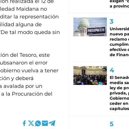
ón realizada el 12 de
exigen "c
a provinc
 Soledad Maidana no
itar la representación
ilidad alguna de
Universi
: “De tal modo queda sin
nuevo pa
reclamo 
cumplim
efectivo 
ión del Tesoro, este
de Finan
ubsanaron el error
obierno vuelva a tener
El Senad
ción y deberá
media sa
ía avalada por un
ley de p
privada, 
a la Procuración del
Gobierno
ceder en
capítulos