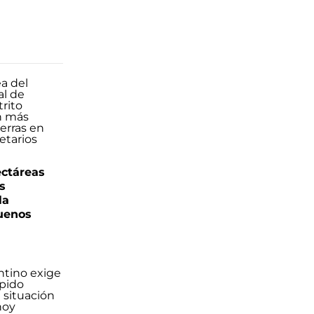
ectáreas
s
la
uenos