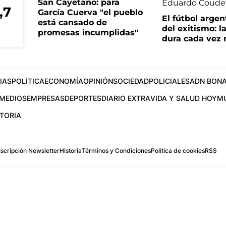
San Cayetano: para
,7
García Cuerva "el pueblo
El fútbol argen
está cansado de
del exitismo: l
promesas incumplidas"
dura cada vez
IAS
POLÍTICA
ECONOMÍA
OPINIÓN
SOCIEDAD
POLICIALES
ADN BONA
MEDIOS
EMPRESAS
DEPORTES
DIARIO EXTRA
VIDA Y SALUD HOY
M
STORIA
scripción Newsletter
Historia
Términos y Condiciones
Política de cookies
RSS
.com
os Aires, Argentina