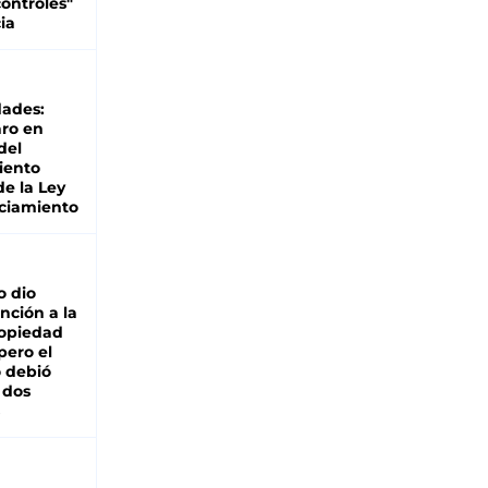
ontroles"
ia
dades:
ro en
del
iento
de la Ley
ciamiento
o dio
nción a la
ropiedad
pero el
 debió
 dos