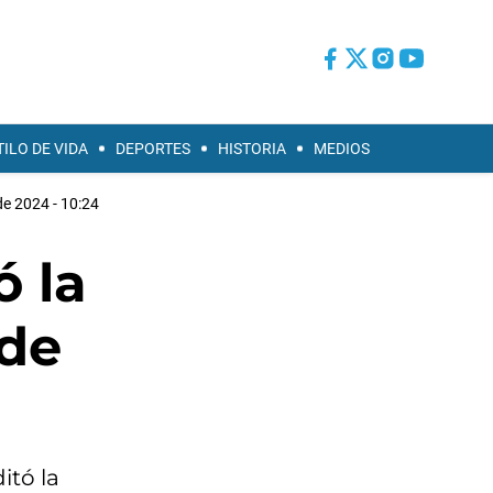
TILO DE VIDA
DEPORTES
HISTORIA
MEDIOS
de 2024 - 10:24
ó la
 de
itó la