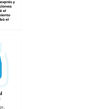
 exprés y
ciones:
á el
miento
bó el
l
!
er,