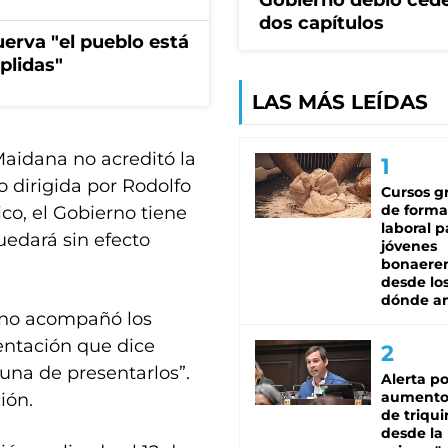
Gobierno debió ced
dos capítulos
erva "el pueblo está
plidas"
LAS MÁS LEÍDAS
Maidana no acreditó la
o dirigida por Rodolfo
Cursos gr
de forma
ico, el Gobierno tiene
laboral p
quedará sin efecto
jóvenes
bonaere
desde los
dónde an
“no acompañó los
entación que dice
una de presentarlos”.
Alerta po
aumento
ión.
de triqui
desde la