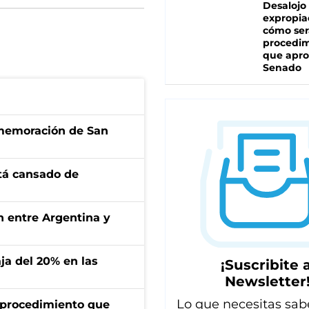
Desalojo
expropia
cómo ser
procedi
que apro
Senado
onmemoración de San
stá cansado de
ón entre Argentina y
aja del 20% en las
¡Suscribite a
Newsletter
Lo que necesitas sab
l procedimiento que