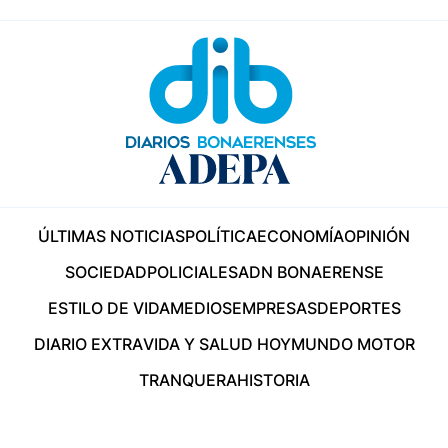
ÚLTIMAS NOTICIAS
POLÍTICA
ECONOMÍA
OPINIÓN
SOCIEDAD
POLICIALES
ADN BONAERENSE
ESTILO DE VIDA
MEDIOS
EMPRESAS
DEPORTES
DIARIO EXTRA
VIDA Y SALUD HOY
MUNDO MOTOR
TRANQUERA
HISTORIA