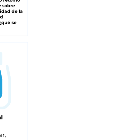
o retomó
e sobre
lidad de la
ad
 ¿qué se
l
!
er,