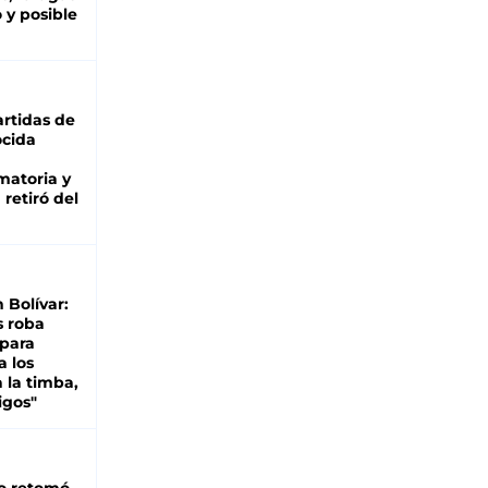
 y posible
rtidas de
cida
matoria y
retiró del
n Bolívar:
s roba
 para
a los
 la timba,
igos"