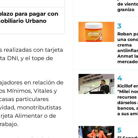
de viento
granizo
lazo para pagar con
obiliario Urbano
Roban pa
una cono
crema
 realizadas con tarjeta
antiinfla
Anmat la 
ta DNI, y el tope de
mercado
ajadores en relación de
Kicillof e
os Mínimos, Vitales y
"Milei no
recursos
casas particulares
dárselos 
vidad, monotributistas
bancos, a
a sus am
arjeta Alimentar o de
rabajo.