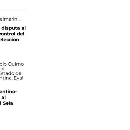
 disputa al
control del
elección
s
entino-
 al
 Sela