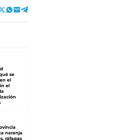
ad
 qué se
en el
in el
la
ización
s
ovincia
ta naranja
as, ráfagas