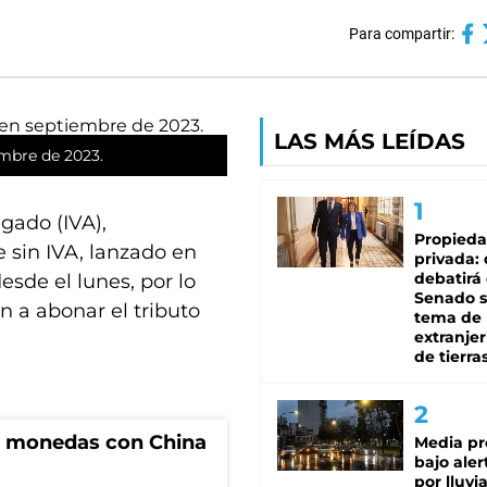
Para compartir:
LAS MÁS LEÍDAS
mbre de 2023.
egado (IVA),
Propied
 sin IVA, lanzado en
privada:
debatirá 
esde el lunes, por lo
Senado s
n a abonar el tributo
tema de 
extranjer
de tierra
e monedas con China
Media pr
bajo aler
por lluvi