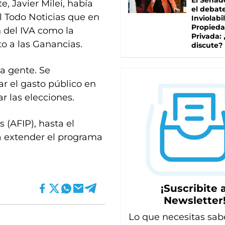
El Senad
, Javier Milei, había
el debat
l Todo Noticias que en
Inviolabi
Propied
 del IVA como la
Privada:
to a las Ganancias.
discute?
a gente. Se
 el gasto público en
r las elecciones.
 (AFIP), hasta el
 extender el programa
¡Suscribite a
Newsletter
Lo que necesitas sab