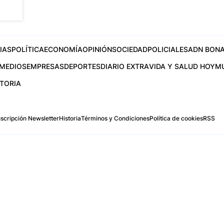
IAS
POLÍTICA
ECONOMÍA
OPINIÓN
SOCIEDAD
POLICIALES
ADN BONA
MEDIOS
EMPRESAS
DEPORTES
DIARIO EXTRA
VIDA Y SALUD HOY
M
STORIA
scripción Newsletter
Historia
Términos y Condiciones
Política de cookies
RSS
.com
os Aires, Argentina