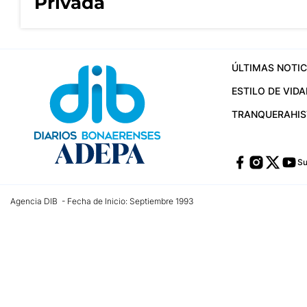
Privada
ÚLTIMAS NOTIC
ESTILO DE VIDA
TRANQUERA
HI
Su
Agencia DIB - Fecha de Inicio: Septiembre 1993
Contactos:
publicidad@dib.com.ar
/
vpignaton@dib.com.ar
/
avisosdib@gmail
Dirección de las oficinas: Calle 48 Nº 726 Piso 4, La Plata; Provincia de Buen
Teléfono: +5492215022421 - Whatsapp: +5492215031783
Email:
administracion@dib.com.ar
Registro DNDA Nº 32644856
Nº de edición: 9.890
Editor Responsable: Gonzalo Julián Irazoqui
Empresa propietaria del medio: Diarios Bonaerenses SA