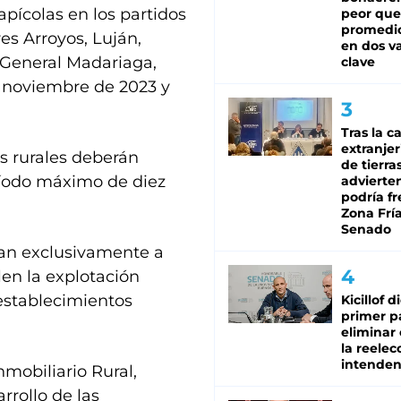
pícolas en los partidos
peor que
promedio
es Arroyos, Luján,
en dos va
 General Madariaga,
clave
e noviembre de 2023 y
Tras la c
extranjer
s rurales deberán
de tierra
ríodo máximo de diez
advierte
podría f
Zona Fría
Senado
zan exclusivamente a
len la explotación
establecimientos
Kicillof d
primer p
eliminar 
la reelec
intenden
mobiliario Rural,
rrollo de las