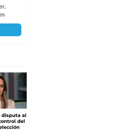
er,
es
 disputa al
control del
elección