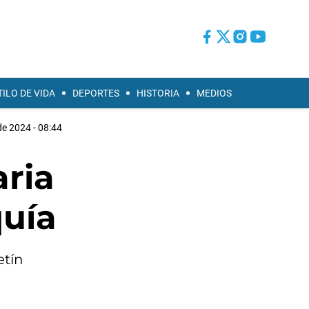
TILO DE VIDA
DEPORTES
HISTORIA
MEDIOS
de 2024 - 08:44
ria
quía
etín