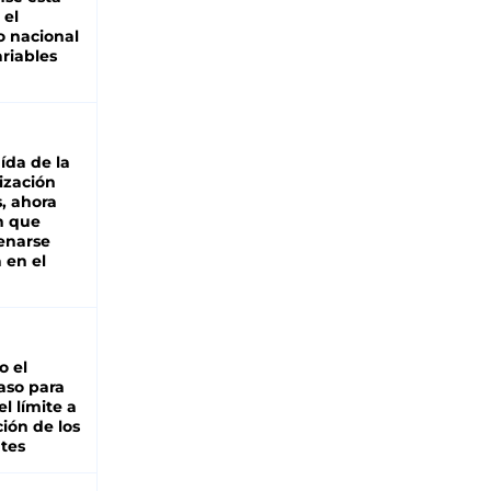
 el
 nacional
riables
aída de la
ización
s, ahora
n que
renarse
 en el
io el
aso para
el límite a
ción de los
tes