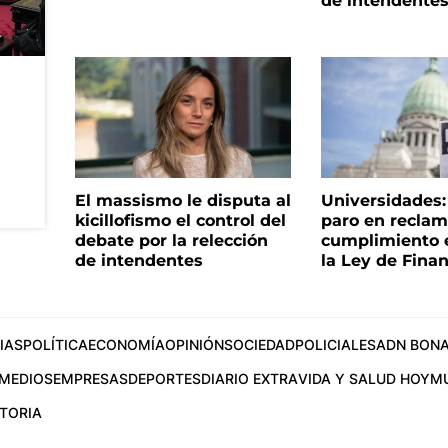
de intendente
El massismo le disputa al
Universidades
kicillofismo el control del
paro en reclam
debate por la relección
cumplimiento e
de intendentes
la Ley de Fina
IAS
POLÍTICA
ECONOMÍA
OPINIÓN
SOCIEDAD
POLICIALES
ADN BONA
MEDIOS
EMPRESAS
DEPORTES
DIARIO EXTRA
VIDA Y SALUD HOY
M
STORIA