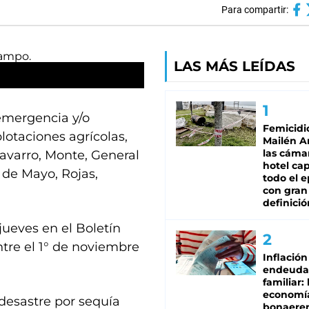
Para compartir:
LAS MÁS LEÍDAS
emergencia y/o
Femicidi
lotaciones agrícolas,
Mailén A
las cáma
 Navarro, Monte, General
hotel ca
5 de Mayo, Rojas,
todo el e
con gran
definició
jueves en el Boletín
ntre el 1° de noviembre
Inflación
endeuda
familiar: 
economí
desastre por sequía
bonaeren