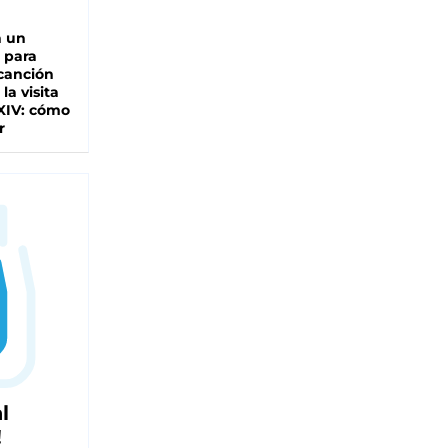
n un
 para
 canción
 la visita
XIV: cómo
r
l
!