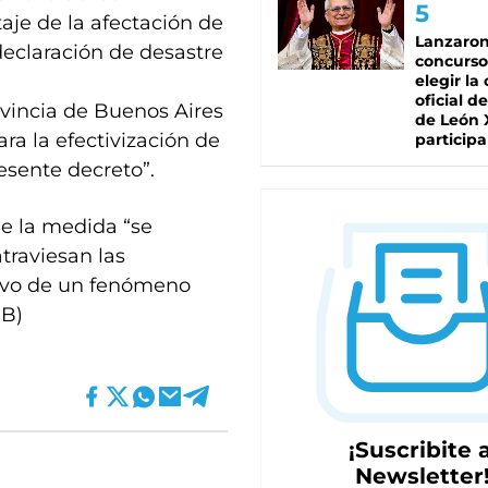
taje de la afectación de
Lanzaro
declaración de desastre
concurso
elegir la
oficial de
rovincia de Buenos Aires
de León 
ra la efectivización de
participa
resente decreto”.
e la medida “se
traviesan las
tivo de un fenómeno
IB)
¡Suscribite a
Newsletter