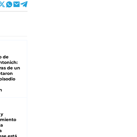
o de
ntonich:
ras de un
ptaron
pisodio
n
 y
miento
la
a
se está