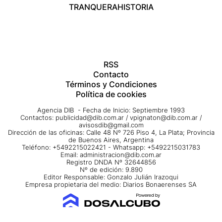
TRANQUERA
HISTORIA
RSS
Contacto
Términos y Condiciones
Política de cookies
Agencia DIB - Fecha de Inicio: Septiembre 1993
Contactos:
publicidad@dib.com.ar
/
vpignaton@dib.com.ar
/
avisosdib@gmail.com
Dirección de las oficinas: Calle 48 Nº 726 Piso 4, La Plata; Provincia
de Buenos Aires, Argentina
Teléfono: +5492215022421 - Whatsapp: +5492215031783
Email:
administracion@dib.com.ar
Registro DNDA Nº 32644856
Nº de edición: 9.890
Editor Responsable: Gonzalo Julián Irazoqui
Empresa propietaria del medio: Diarios Bonaerenses SA