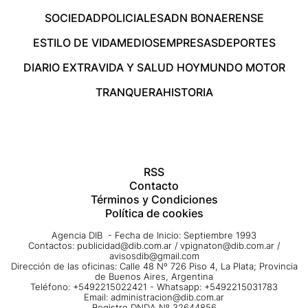
SOCIEDAD
POLICIALES
ADN BONAERENSE
ESTILO DE VIDA
MEDIOS
EMPRESAS
DEPORTES
DIARIO EXTRA
VIDA Y SALUD HOY
MUNDO MOTOR
TRANQUERA
HISTORIA
RSS
Contacto
Términos y Condiciones
Política de cookies
Agencia DIB - Fecha de Inicio: Septiembre 1993
Contactos:
publicidad@dib.com.ar
/
vpignaton@dib.com.ar
/
avisosdib@gmail.com
Dirección de las oficinas: Calle 48 Nº 726 Piso 4, La Plata; Provincia
de Buenos Aires, Argentina
Teléfono: +5492215022421 - Whatsapp: +5492215031783
Email:
administracion@dib.com.ar
Registro DNDA Nº 32644856