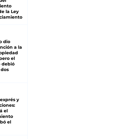
del
iento
de la Ley
ciamiento
o dio
nción a la
ropiedad
pero el
 debió
 dos
 exprés y
ciones:
á el
miento
bó el