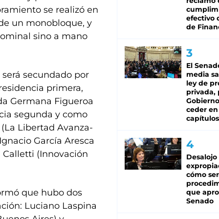
reclamo 
ramiento se realizó en
cumplim
efectivo 
e de un monobloque, y
de Finan
nominal sino a mano
El Senad
, será secundado por
media sa
ley de p
residencia primera,
privada, 
ada Germana Figueroa
Gobierno
ceder en
ncia segunda y como
capítulos
(La Libertad Avanza-
Ignacio García Aresca
Calletti (Innovación
Desalojo
expropia
cómo ser
procedi
nformó que hubo dos
que apro
Senado
ción: Luciano Laspina