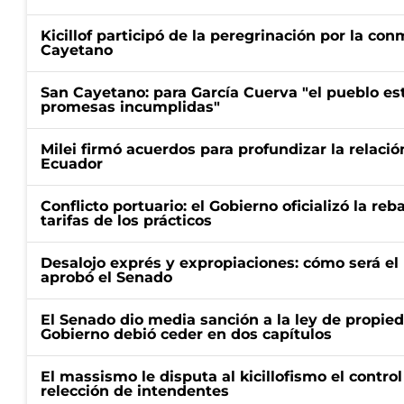
Kicillof participó de la peregrinación por la c
Cayetano
San Cayetano: para García Cuerva "el pueblo e
promesas incumplidas"
Milei firmó acuerdos para profundizar la relaci
Ecuador
Conflicto portuario: el Gobierno oficializó la reb
tarifas de los prácticos
Desalojo exprés y expropiaciones: cómo será e
aprobó el Senado
El Senado dio media sanción a la ley de propied
Gobierno debió ceder en dos capítulos
El massismo le disputa al kicillofismo el control
relección de intendentes