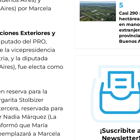
uenos Aires) y
Aires) por Marcela
Casi 290 
hectárea
en mano
extranjer
ciones Exteriores y
provinci
iputado del PRO,
Buenos A
e la vicepresidencia
ria, y la diputada
Aires), fue electa como
en reserva para la
garita Stolbizer
tercera, reservada para
or Nadia Márquez (La
nformó que María
¡Suscribite a
reemplazará a Marcela
Newsletter