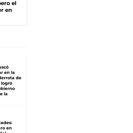
ero el
er en
buscó
ar en la
derrota de
e logró
obierno
e la
dades:
ro en