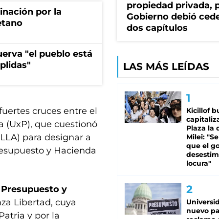
propiedad privada, p
rinación por la
Gobierno debió ced
etano
dos capítulos
erva "el pueblo está
plidas"
LAS MÁS LEÍDAS
uertes cruces entre el
Kicillof 
capitaliz
ia (UxP), que cuestionó
Plaza la 
(LLA) para designar a
Milei: "S
que el g
Presupuesto y Hacienda
desestim
locura"
e
Presupuesto y
nza Libertad, cuya
Universi
nuevo pa
atria y por la