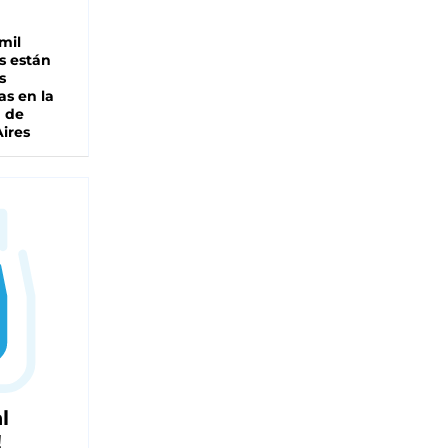
mil
s están
s
as en la
a de
ires
l
!