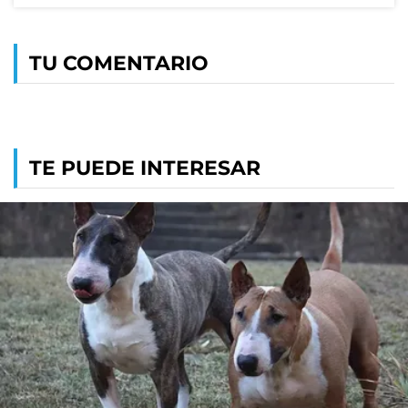
TU COMENTARIO
TE PUEDE INTERESAR