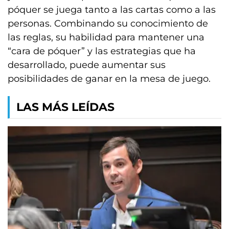
póquer se juega tanto a las cartas como a las
personas. Combinando su conocimiento de
las reglas, su habilidad para mantener una
“cara de póquer” y las estrategias que ha
desarrollado, puede aumentar sus
posibilidades de ganar en la mesa de juego.
LAS MÁS LEÍDAS