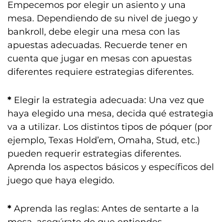
Empecemos por elegir un asiento y una
mesa. Dependiendo de su nivel de juego y
bankroll, debe elegir una mesa con las
apuestas adecuadas. Recuerde tener en
cuenta que jugar en mesas con apuestas
diferentes requiere estrategias diferentes.
*
Elegir la estrategia adecuada: Una vez que
haya elegido una mesa, decida qué estrategia
va a utilizar. Los distintos tipos de póquer (por
ejemplo, Texas Hold’em, Omaha, Stud, etc.)
pueden requerir estrategias diferentes.
Aprenda los aspectos básicos y específicos del
juego que haya elegido.
*
Aprenda las reglas: Antes de sentarte a la