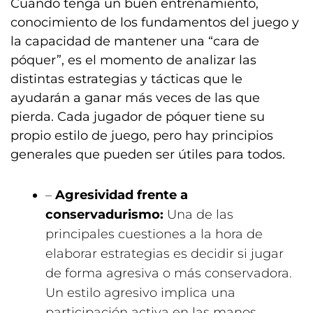
Cuando tenga un buen entrenamiento,
conocimiento de los fundamentos del juego y
la capacidad de mantener una “cara de
póquer”, es el momento de analizar las
distintas estrategias y tácticas que le
ayudarán a ganar más veces de las que
pierda. Cada jugador de póquer tiene su
propio estilo de juego, pero hay principios
generales que pueden ser útiles para todos.
–
Agresividad frente a
conservadurismo:
Una de las
principales cuestiones a la hora de
elaborar estrategias es decidir si jugar
de forma agresiva o más conservadora.
Un estilo agresivo implica una
participación activa en las manos,