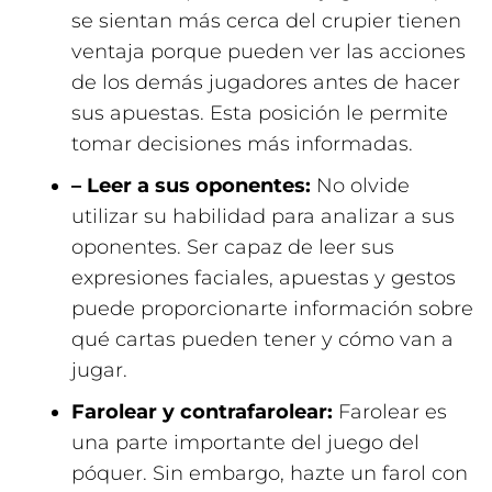
se sientan más cerca del crupier tienen
ventaja porque pueden ver las acciones
de los demás jugadores antes de hacer
sus apuestas. Esta posición le permite
tomar decisiones más informadas.
– Leer a sus oponentes:
No olvide
utilizar su habilidad para analizar a sus
oponentes. Ser capaz de leer sus
expresiones faciales, apuestas y gestos
puede proporcionarte información sobre
qué cartas pueden tener y cómo van a
jugar.
Farolear y contrafarolear:
Farolear es
una parte importante del juego del
póquer. Sin embargo, hazte un farol con