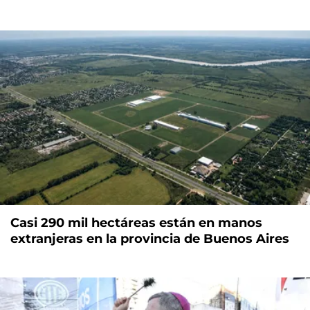
Casi 290 mil hectáreas están en manos
extranjeras en la provincia de Buenos Aires