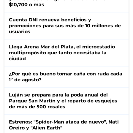
$10,700 o más
Cuenta DNI renueva beneficios y
promociones para sus más de 10 millones de
usuarios
Llega Arena Mar del Plata, el microestadio
multipropósito que tanto necesitaba la
ciudad
¿Por qué es bueno tomar caña con ruda cada
1º de agosto?
Luján se prepara para la poda anual del
Parque San Martín y el reparto de esquejes
de más de 500 rosales
Estrenos: "Spider-Man ataca de nuevo", Nati
Oreiro y "Alien Earth"