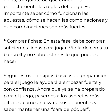
mesa, asegúrate de que entiendes
perfectamente las reglas del juego. Es
importante saber cómo funcionan las
apuestas, cómo se hacen las combinaciones y
qué combinaciones son más fuertes.
*
Comprar fichas: En esta fase, debe comprar
suficientes fichas para jugar. Vigila de cerca tu
bankroll y no sobreestimes lo que puedes
hacer.
Seguir estos principios básicos de preparación
para el juego le ayudará a empezar fuerte y
con confianza. Ahora que ya se ha preparado
para el juego, pasemos a los aspectos más
difíciles, como analizar a sus oponentes y
saber mantener una “cara de póquer”.