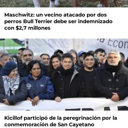
Maschwitz: un vecino atacado por dos
perros Bull Terrier debe ser indemnizado
con $2,7 millones
Kicillof participó de la peregrinación por la
conmemoración de San Cayetano