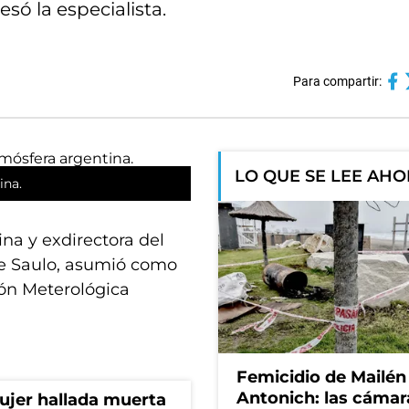
só la especialista.
Para compartir:
LO QUE SE LEE AH
ina.
na y exdirectora del
te Saulo, asumió como
ión Meterológica
Femicidio de Mailén
Antonich: las cámar
mujer hallada muerta