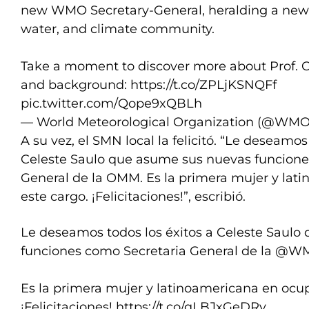
new WMO Secretary-General, heralding a new 
water, and climate community.
Take a moment to discover more about Prof. C
and background:
https://t.co/ZPLjKSNQFf
pic.twitter.com/Qope9xQBLh
— World Meteorological Organization (@WM
A su vez, el SMN local la felicitó. “Le deseamos
Celeste Saulo que asume sus nuevas funcione
General de la OMM. Es la primera mujer y lat
este cargo. ¡Felicitaciones!”, escribió.
Le deseamos todos los éxitos a Celeste Saul
funciones como Secretaria General de la
@W
Es la primera mujer y latinoamericana en ocup
¡Felicitaciones!
https://t.co/qLBJxGeDRy