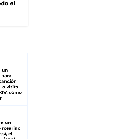
odo el
n un
 para
 canción
 la visita
XIV: cómo
r
en un
 rosarino
si, el