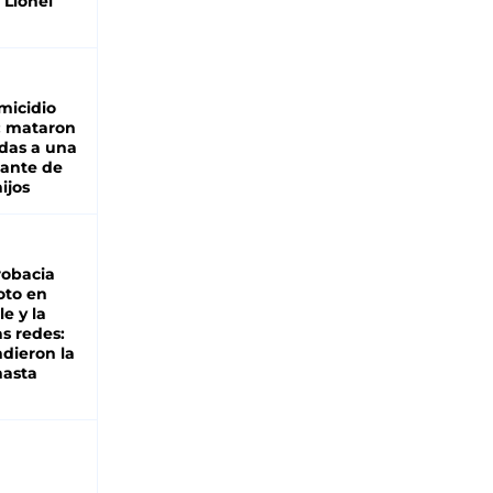
 Lionel
micidio
: mataron
das a una
lante de
hijos
robacia
oto en
le y la
as redes:
ndieron la
hasta