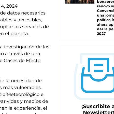
bonaere
 4, 2024
renovó s
Convenc
 de datos necesarios
una jorn
ables y accesibles,
política 
ahora ap
mpliar los servicios de
dar la pe
n el planeta.
2027
a investigación de los
co a través de una
de Gases de Efecto
de la necesidad de
os más vulnerables.
io Meteorológico e
var vidas y medios de
¡Suscribite a
nen la experiencia, el
Newsletter