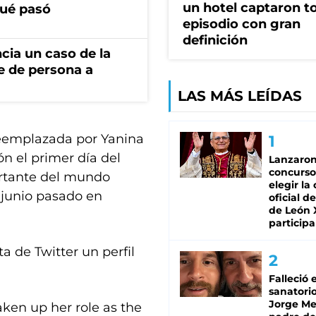
un hotel captaron t
qué pasó
episodio con gran
definición
cia un caso de la
e de persona a
LAS MÁS LEÍDAS
reemplazada por Yanina
n el primer día del
Lanzaro
concurso
ortante del mundo
elegir la
 junio pasado en
oficial de
de León 
participa
a de Twitter un perfil
Falleció 
sanatorio
Jorge Mes
taken up her role as the