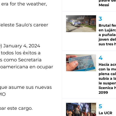
padre de
era for the weather,
Messi
eleste Saulo's career
Brutal fe
en Luján
a puñala
joven de
sus tres 
O)
January 4, 2024
 todos los éxitos a
s como Secretaria
Hacía ac
inoamericana en ocupar
con la m
plena cal
subía a l
le suspe
o que asume sus nuevas
licenica 
2099
MO
ar este cargo.
La UCR