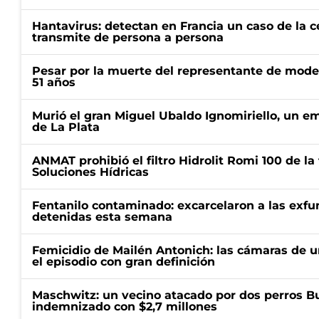
Hantavirus: detectan en Francia un caso de la 
transmite de persona a persona
Pesar por la muerte del representante de mode
51 años
Murió el gran Miguel Ubaldo Ignomiriello, un 
de La Plata
ANMAT prohibió el filtro Hidrolit Romi 100 de l
Soluciones Hídricas
Fentanilo contaminado: excarcelaron a las exf
detenidas esta semana
Femicidio de Mailén Antonich: las cámaras de u
el episodio con gran definición
Maschwitz: un vecino atacado por dos perros Bul
indemnizado con $2,7 millones