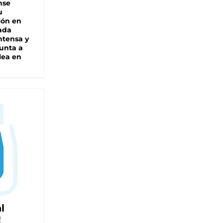
nse
u
ión en
ada
intensa y
unta a
lea en
l
!