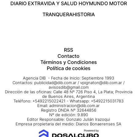
DIARIO EXTRA
VIDA Y SALUD HOY
MUNDO MOTOR
TRANQUERA
HISTORIA
RSS
Contacto
Términos y Condiciones
Política de cookies
Agencia DIB - Fecha de Inicio: Septiembre 1993
Contactos:
publicidad@dib.com.ar
/
vpignaton@dib.com.ar
/
avisosdib@gmail.com
Dirección de las oficinas: Calle 48 Nº 726 Piso 4, La Plata; Provincia
de Buenos Aires, Argentina
Teléfono: +5492215022421 - Whatsapp: +5492215031783
Email:
administracion@dib.com.ar
Registro DNDA Nº 32644856
Nº de edición: 9.890
Editor Responsable: Gonzalo Julián Irazoqui
Empresa propietaria del medio: Diarios Bonaerenses SA