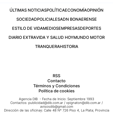
ÚLTIMAS NOTICIAS
POLÍTICA
ECONOMÍA
OPINIÓN
SOCIEDAD
POLICIALES
ADN BONAERENSE
ESTILO DE VIDA
MEDIOS
EMPRESAS
DEPORTES
DIARIO EXTRA
VIDA Y SALUD HOY
MUNDO MOTOR
TRANQUERA
HISTORIA
RSS
Contacto
Términos y Condiciones
Política de cookies
Agencia DIB - Fecha de Inicio: Septiembre 1993
Contactos:
publicidad@dib.com.ar
/
vpignaton@dib.com.ar
/
avisosdib@gmail.com
Dirección de las oficinas: Calle 48 Nº 726 Piso 4, La Plata; Provincia