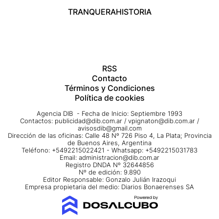
TRANQUERA
HISTORIA
RSS
Contacto
Términos y Condiciones
Política de cookies
Agencia DIB - Fecha de Inicio: Septiembre 1993
Contactos:
publicidad@dib.com.ar
/
vpignaton@dib.com.ar
/
avisosdib@gmail.com
Dirección de las oficinas: Calle 48 Nº 726 Piso 4, La Plata; Provincia
de Buenos Aires, Argentina
Teléfono: +5492215022421 - Whatsapp: +5492215031783
Email:
administracion@dib.com.ar
Registro DNDA Nº 32644856
Nº de edición: 9.890
Editor Responsable: Gonzalo Julián Irazoqui
Empresa propietaria del medio: Diarios Bonaerenses SA