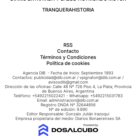
TRANQUERA
HISTORIA
RSS
Contacto
Términos y Condiciones
Política de cookies
Agencia DIB - Fecha de Inicio: Septiembre 1993
Contactos:
publicidad@dib.com.ar
/
vpignaton@dib.com.ar
/
avisosdib@gmail.com
Dirección de las oficinas: Calle 48 Nº 726 Piso 4, La Plata; Provincia
de Buenos Aires, Argentina
Teléfono: +5492215022421 - Whatsapp: +5492215031783
Email:
administracion@dib.com.ar
Registro DNDA Nº 32644856
Nº de edición: 9.890
Editor Responsable: Gonzalo Julián Irazoqui
Empresa propietaria del medio: Diarios Bonaerenses SA