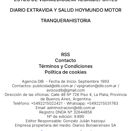
DIARIO EXTRA
VIDA Y SALUD HOY
MUNDO MOTOR
TRANQUERA
HISTORIA
RSS
Contacto
Términos y Condiciones
Política de cookies
Agencia DIB - Fecha de Inicio: Septiembre 1993
Contactos:
publicidad@dib.com.ar
/
vpignaton@dib.com.ar
/
avisosdib@gmail.com
Dirección de las oficinas: Calle 48 Nº 726 Piso 4, La Plata; Provincia
de Buenos Aires, Argentina
Teléfono: +5492215022421 - Whatsapp: +5492215031783
Email:
administracion@dib.com.ar
Registro DNDA Nº 32644856
Nº de edición: 9.890
Editor Responsable: Gonzalo Julián Irazoqui
Empresa propietaria del medio: Diarios Bonaerenses SA