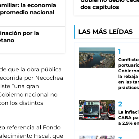
Gobierno debió ced
miliar: la economía
dos capítulos
 promedio nacional
LAS MÁS LEÍDAS
rinación por la
etano
Conflicto
portuario
de que la obra pública
Gobierno 
la rebaja
 recorrida por Necochea
en las tar
iste “una gran
prácticos
Gobierno nacional no
on los distintos
La inflac
CABA pas
a 2,9% en
zo referencia al Fondo
lecimiento Fiscal, que