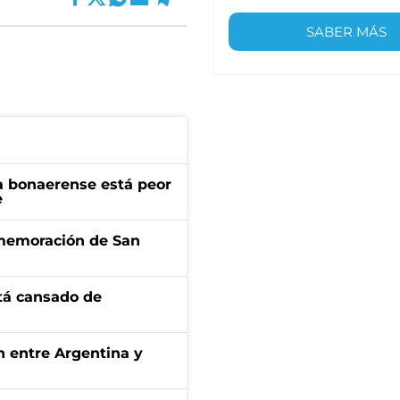
SABER MÁS
a bonaerense está peor
e
onmemoración de San
stá cansado de
ón entre Argentina y