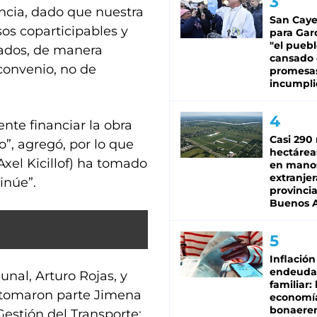
incia, dado que nuestra
San Caye
sos coparticipables y
para Gar
"el puebl
ados, de manera
cansado
 convenio, no de
promesa
incumpli
nte financiar la obra
Casi 290 
”, agregó, por lo que
hectárea
xel Kicillof) ha tomado
en mano
extranjer
inúe”.
provinci
Buenos A
Inflación
endeuda
nal, Arturo Rojas, y
familiar: 
n tomaron parte Jimena
economí
bonaeren
Gestión del Transporte;