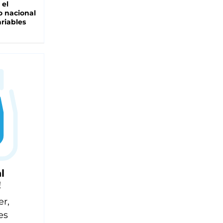
 el
 nacional
riables
l
!
er,
es