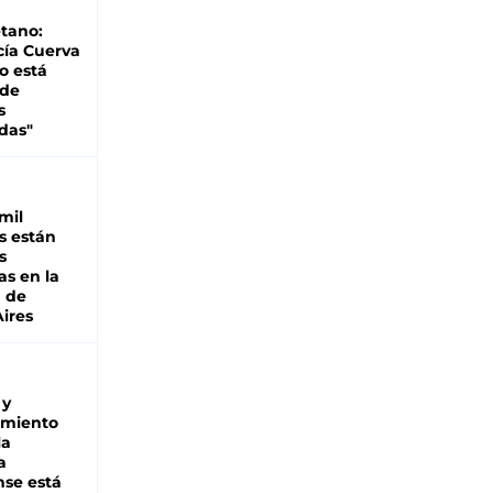
tano:
cía Cuerva
o está
 de
s
das"
mil
s están
s
as en la
a de
ires
 y
miento
la
a
se está