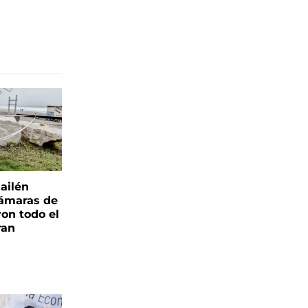
ailén
cámaras de
ron todo el
ran