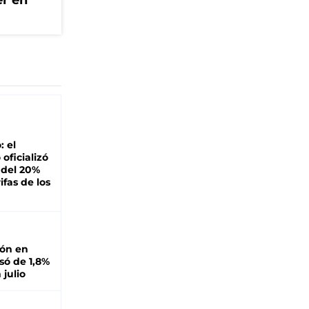
er en
: el
oficializó
 del 20%
ifas de los
ión en
ó de 1,8%
 julio