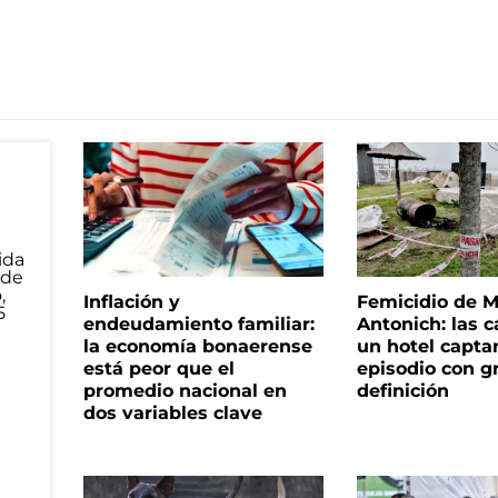
Inflación y
Femicidio de M
endeudamiento familiar:
Antonich: las 
la economía bonaerense
un hotel capta
está peor que el
episodio con g
promedio nacional en
definición
dos variables clave