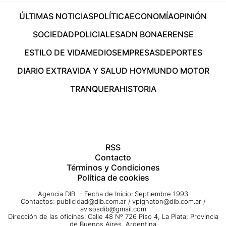
ÚLTIMAS NOTICIAS
POLÍTICA
ECONOMÍA
OPINIÓN
SOCIEDAD
POLICIALES
ADN BONAERENSE
ESTILO DE VIDA
MEDIOS
EMPRESAS
DEPORTES
DIARIO EXTRA
VIDA Y SALUD HOY
MUNDO MOTOR
TRANQUERA
HISTORIA
RSS
Contacto
Términos y Condiciones
Política de cookies
Agencia DIB - Fecha de Inicio: Septiembre 1993
Contactos:
publicidad@dib.com.ar
/
vpignaton@dib.com.ar
/
avisosdib@gmail.com
Dirección de las oficinas: Calle 48 Nº 726 Piso 4, La Plata; Provincia
de Buenos Aires, Argentina